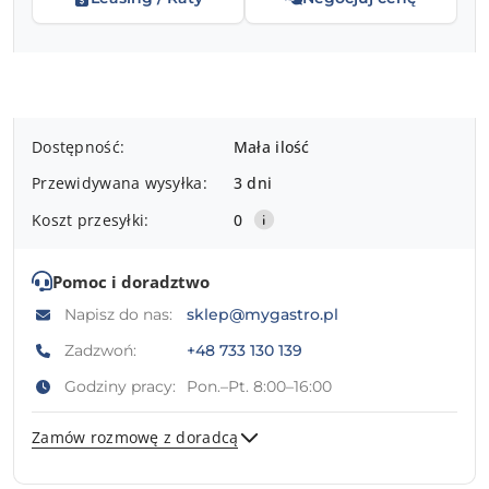
Dostępność
Dostępność:
Mała ilość
i
Przewidywana wysyłka:
3 dni
dostawa
Koszt przesyłki:
0
Pomoc i doradztwo
Napisz do nas:
sklep@mygastro.pl
Zadzwoń:
+48 733 130 139
Godziny pracy:
Pon.–Pt. 8:00–16:00
Zamów rozmowę z doradcą