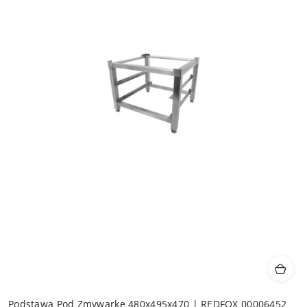
Podstawa Pod Zmywarkę 480x495x470 | REDFOX 00006452