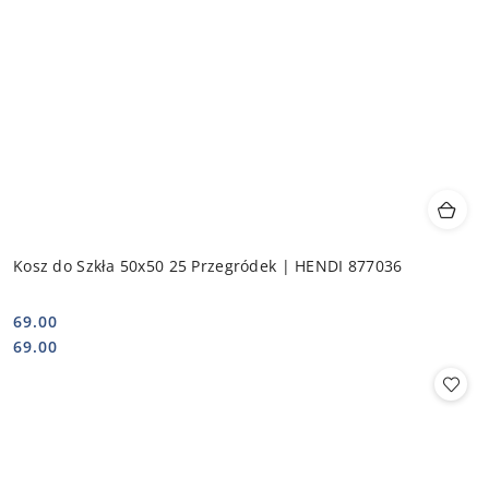
Kosz do Szkła 50x50 25 Przegródek | HENDI 877036
69.00
Cena:
Cena:
69.00