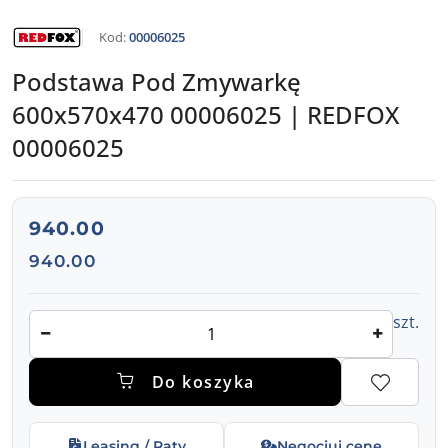
NAZWA
Kod:
00006025
PRODUCENTA:
REDFOX
Podstawa Pod Zmywarkę
600x570x470 00006025 | REDFOX
00006025
cena:
940.00
Cena:
940.00
Ilość
szt.
Do koszyka
Leasing / Raty
Negocjuj cenę