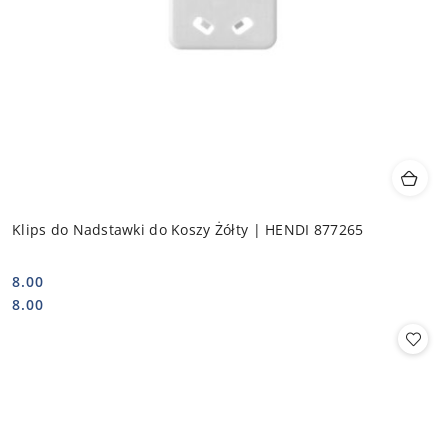
Klips do Nadstawki do Koszy Żółty | HENDI 877265
8.00
Cena:
Cena:
8.00