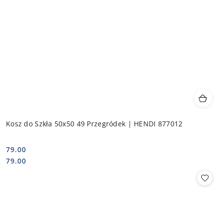
Kosz do Szkła 50x50 49 Przegródek | HENDI 877012
79.00
Cena:
Cena:
79.00