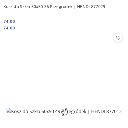
Kosz do Szkła 50x50 36 Przegródek | HENDI 877029
74.00
Cena:
Cena:
74.00