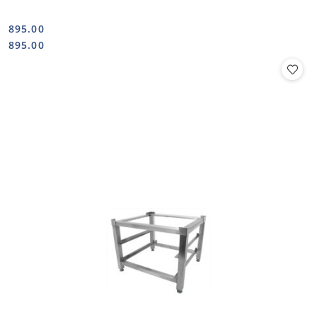
895.00
Cena:
Cena:
895.00