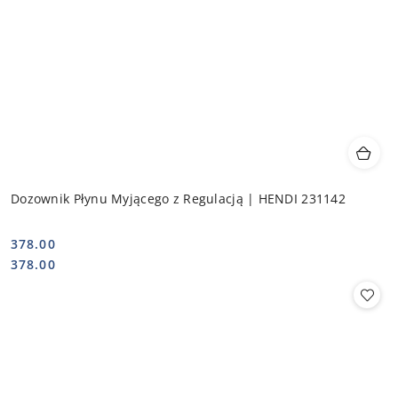
Dozownik Płynu Myjącego z Regulacją | HENDI 231142
378.00
Cena:
Cena:
378.00