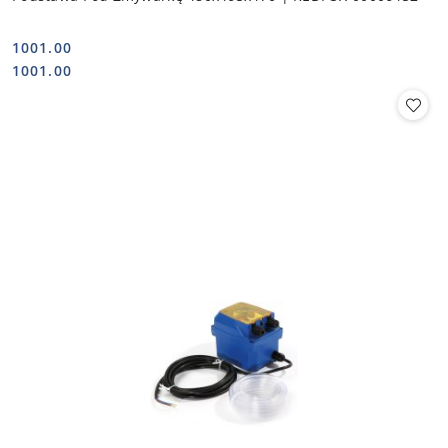
1001.00
Cena:
Cena:
1001.00