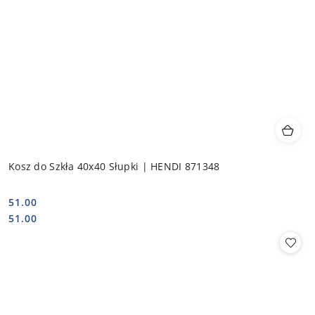
Kosz do Szkła 40x40 Słupki | HENDI 871348
51.00
Cena:
Cena:
51.00