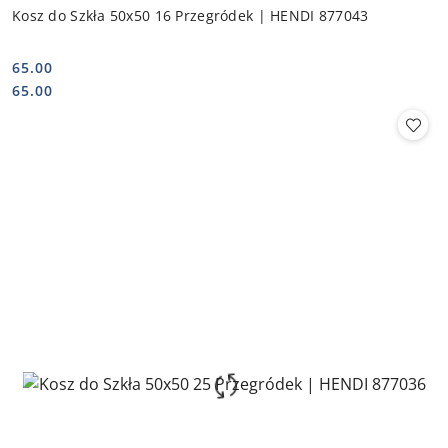
Kosz do Szkła 50x50 16 Przegródek | HENDI 877043
65.00
Cena:
Cena:
65.00