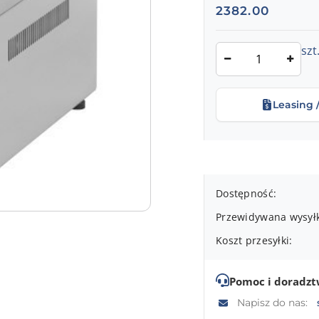
Cena:
2382.00
Ilość
szt
Leasing 
Dostępność
Dostępność:
i
Przewidywana wysył
dostawa
Koszt przesyłki:
Pomoc i doradz
Napisz do nas: