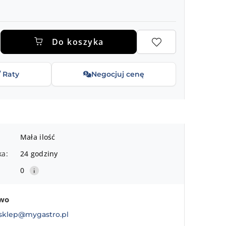
.
Do koszyka
/ Raty
Negocjuj cenę
Mała ilość
ka:
24 godziny
0
two
sklep@mygastro.pl