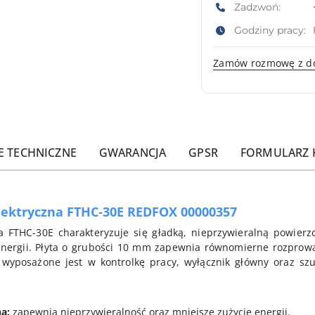
Zadzwoń:
Godziny pracy:
Zamów rozmowę z d
E TECHNICZNE
GWARANCJA
GPSR
FORMULARZ
lektryczna FTHC-30E REDFOX 00000357
na FTHC-30E charakteryzuje się gładką, nieprzywieralną powier
 energii. Płyta o grubości 10 mm zapewnia równomierne rozpro
wyposażone jest w kontrolkę pracy, wyłącznik główny oraz szu
a:
zapewnia nieprzywieralność oraz mniejsze zużycie energii.