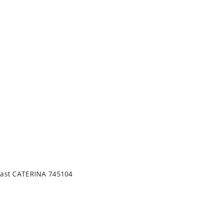
DO KOSZYKA
lgast CATERINA 745104