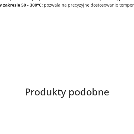
 zakresie 50 - 300°C:
pozwala na precyzyjne dostosowanie tempera
Produkty
Produkty podobne
o
statusie: