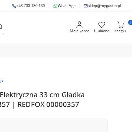
+48 733 130 139
WhatsApp
sklep@mygastro.pl
0
Moje konto
Ulubione
Koszyk
57
 Elektryczna 33 cm Gładka
57 | REDFOX 00000357