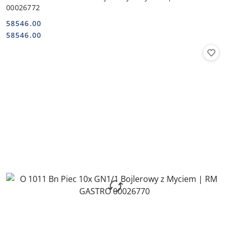
00026772
58546.00
Cena:
Cena:
58546.00