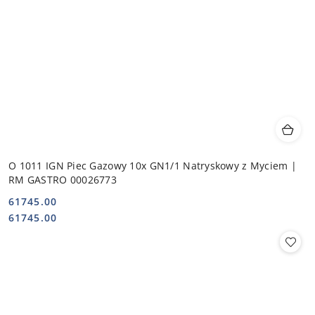
O 1011 IGN Piec Gazowy 10x GN1/1 Natryskowy z Myciem |
RM GASTRO 00026773
61745.00
Cena:
Cena:
61745.00