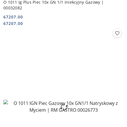
O 1011 Ig Plus Piec 10x GN 1/1 Iniekcyjny Gazowy |
00032082
67207.00
Cena:
Cena:
67207.00