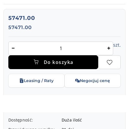
cena:
57471.00
Cena:
57471.00
Ilość
szt.
Do koszyka
Leasing / Raty
Negocjuj cenę
Dostępność
Dostępność:
Duża ilość
i