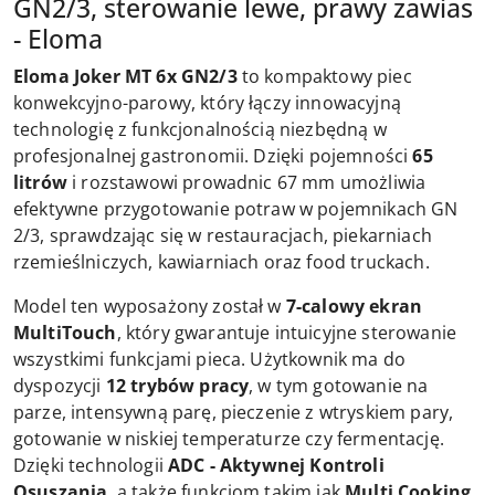
GN2/3, sterowanie lewe, prawy zawias
- Eloma
Eloma Joker MT 6x GN2/3
to kompaktowy piec
konwekcyjno-parowy, który łączy innowacyjną
technologię z funkcjonalnością niezbędną w
profesjonalnej gastronomii. Dzięki pojemności
65
litrów
i rozstawowi prowadnic 67 mm umożliwia
efektywne przygotowanie potraw w pojemnikach GN
2/3, sprawdzając się w restauracjach, piekarniach
rzemieślniczych, kawiarniach oraz food truckach.
Model ten wyposażony został w
7-calowy ekran
MultiTouch
, który gwarantuje intuicyjne sterowanie
wszystkimi funkcjami pieca. Użytkownik ma do
dyspozycji
12 trybów pracy
, w tym gotowanie na
parze, intensywną parę, pieczenie z wtryskiem pary,
gotowanie w niskiej temperaturze czy fermentację.
Dzięki technologii
ADC - Aktywnej Kontroli
Osuszania
, a także funkcjom takim jak
Multi Cooking