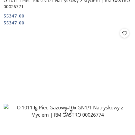
O 1011 i Piec 10x GN1/1 Natryskowy z Myciem | RM GASTRO
00026771
55347.00
Cena:
Cena:
55347.00