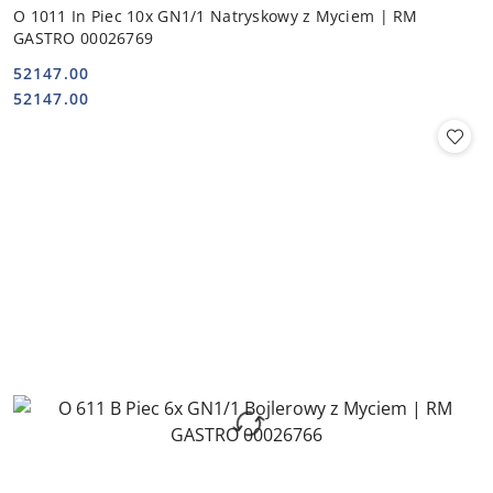
O 1011 In Piec 10x GN1/1 Natryskowy z Myciem | RM
GASTRO 00026769
52147.00
Cena:
Cena:
52147.00