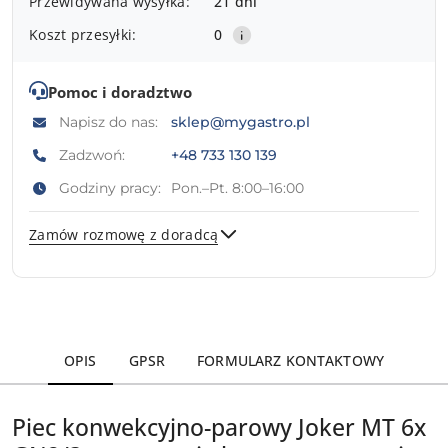
Przewidywana wysyłka:
21 dni
dostawa
Koszt przesyłki:
0
Pomoc i doradztwo
Napisz do nas:
sklep@mygastro.pl
Zadzwoń:
+48 733 130 139
Godziny pracy:
Pon.–Pt. 8:00–16:00
Zamów rozmowę z doradcą
Wyślij
OPIS
GPSR
FORMULARZ KONTAKTOWY
Piec konwekcyjno-parowy Joker MT 6x