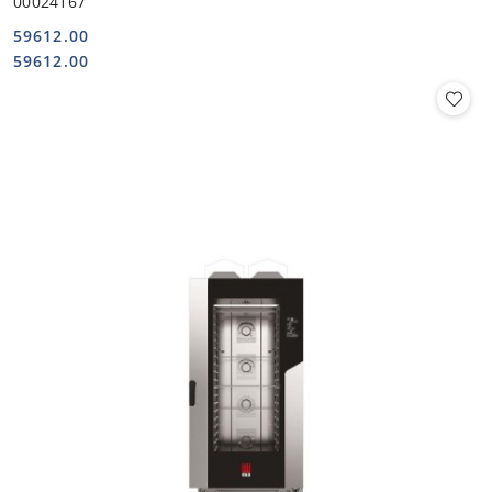
00024167
59612.00
Cena:
Cena:
59612.00