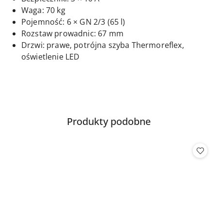
Waga: 70 kg
Pojemność: 6 × GN 2/3 (65 l)
Rozstaw prowadnic: 67 mm
Drzwi: prawe, potrójna szyba Thermoreflex,
oświetlenie LED
Produkty
Produkty podobne
Pomiń karuzelę produktów
o
statusie: