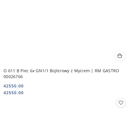
O 611 B Piec 6x GN1/1 Bojlerowy z Myciem | RM GASTRO
00026766
42550.00
Cena:
Cena:
42550.00