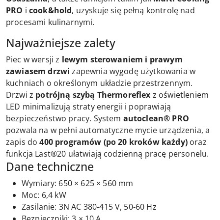
PRO
i
cook&hold
, uzyskuje się pełną kontrolę nad
procesami kulinarnymi.
Najważniejsze zalety
Piec w wersji z
lewym sterowaniem i prawym
zawiasem drzwi
zapewnia wygodę użytkowania w
kuchniach o określonym układzie przestrzennym.
Drzwi z
potrójną szybą Thermoreflex
z oświetleniem
LED minimalizują straty energii i poprawiają
bezpieczeństwo pracy. System
autoclean® PRO
pozwala na w pełni automatyczne mycie urządzenia, a
zapis do
400 programów (po 20 kroków każdy)
oraz
funkcja Last®20 ułatwiają codzienną pracę personelu.
Dane techniczne
Wymiary: 650 × 625 × 560 mm
Moc: 6,4 kW
Zasilanie: 3N AC 380-415 V, 50-60 Hz
Bezpieczniki: 3 × 10 A