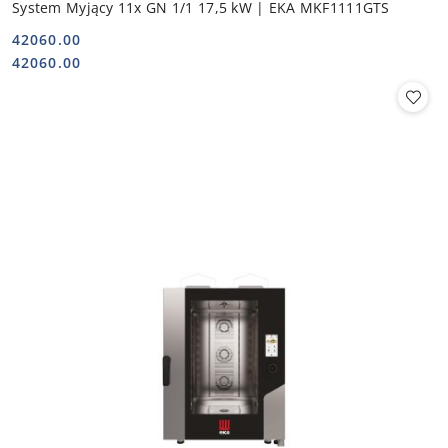
System Myjący 11x GN 1/1 17,5 kW | EKA MKF1111GTS
42060.00
Cena:
Cena:
42060.00