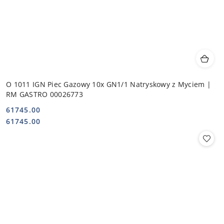
O 1011 IGN Piec Gazowy 10x GN1/1 Natryskowy z Myciem |
RM GASTRO 00026773
61745.00
Cena:
Cena:
61745.00