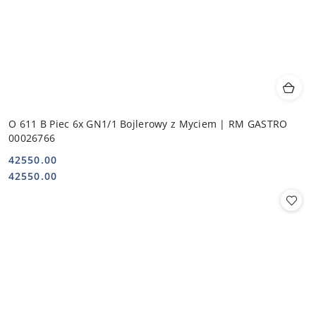
O 611 B Piec 6x GN1/1 Bojlerowy z Myciem | RM GASTRO
00026766
42550.00
Cena:
Cena:
42550.00