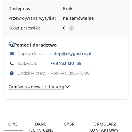
Dostępność
Dostępność:
Brak
i
Przewidywana wysyłka:
na zamówienie
dostawa
Koszt przesyłki:
0
Pomoc i doradztwo
Napisz do nas:
sklep@mygastro.pl
Zadzwoń:
+48 733 130 139
Godziny pracy:
Pon.–Pt. 8:00–16:00
Zamów rozmowę z doradcą
Wyślij
OPIS
DANE
GPSR
FORMULARZ
TECHNICZNE
KONTAKTOWY