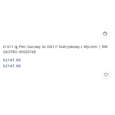
O 611 Ig Piec Gazowy 6x GN1/1 Natryskowy z Myciem | RM
GASTRO 00026768
52147.00
Cena:
Cena:
52147.00