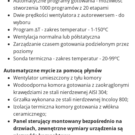
Automatyczne programy gotowania - możliwość
stworzenia 1000 programów z 20 etapami
Dwie prędkości wentylatora z autorewersem - do
wyboru
o
Program
∆
T - zakres temperatur - 1-150
C
Wentylacja normalna lub półstatyczna
Zarządzanie czasem gotowania podzielonym przez
poziomy
o
Sonda termiczna - zakres temperatur - 20-99
C
Automatyczne mycie za pomocą płynów
Wentylator umieszczony z tyłu komory
Wodoodporna komora gotowania z zaokrąglonymi
krawędziami ze stali nierdzewnej AISI 304;
Grzałka wykonana ze stali nierdzewnej Incoloy 800;
Izolacja termiczna komory gotowania z włókna
ceramicznego;
Panel sterujący montowany bezpośrednio na
drzwiach, zewnętrzne wymiary urządzenia są