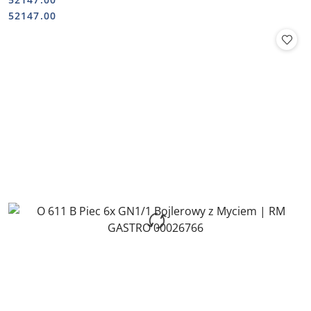
Cena:
Cena:
52147.00