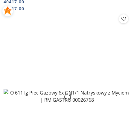
40417.00
Cena:
Cena:
40417.00