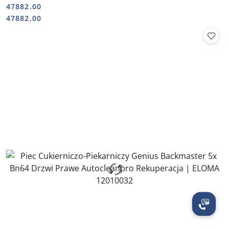
47882.00
Cena:
Cena:
47882.00