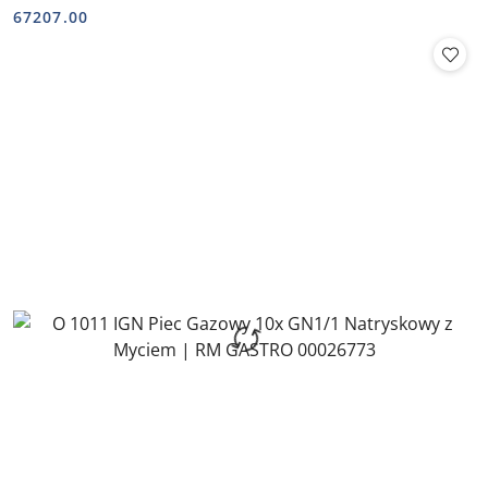
Cena:
Cena:
67207.00