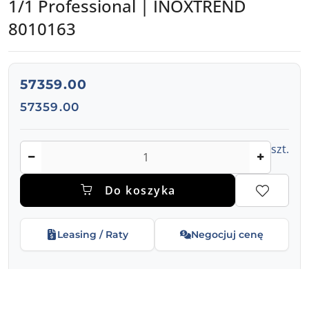
1/1 Professional | INOXTREND
8010163
Piec konwekcyjno-parowy 20x GN1/1, dotykowe sterowani
cena:
57359.00
Cena:
57359.00
Ilość
szt.
Do koszyka
Leasing / Raty
Negocjuj cenę