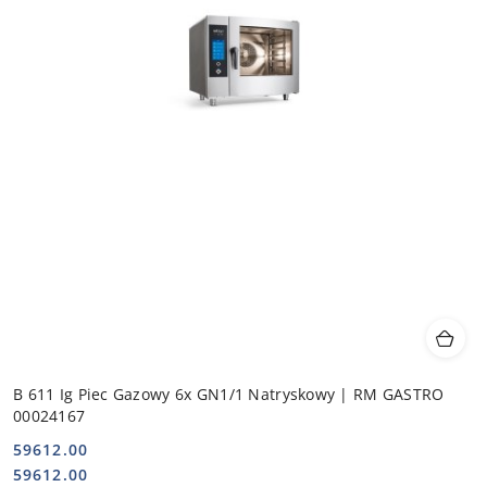
B 611 Ig Piec Gazowy 6x GN1/1 Natryskowy | RM GASTRO
00024167
59612.00
Cena:
Cena:
59612.00