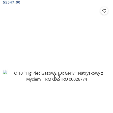
Cena:
Cena:
55347.00