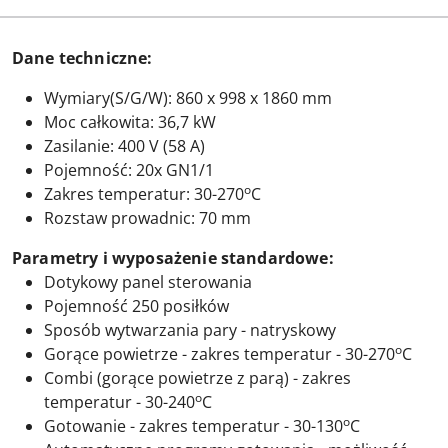
Dane techniczne:
Wymiary(S/G/W): 860 x 998 x 1860 mm
Moc całkowita: 36,7 kW
Zasilanie: 400 V (58 A)
Pojemność: 20x GN1/1
o
Zakres temperatur: 30-270
C
Rozstaw prowadnic: 70 mm
Parametry i wyposażenie standardowe:
Dotykowy panel sterowania
Pojemność 250 posiłków
Sposób wytwarzania pary - natryskowy
o
Gorące powietrze - zakres temperatur - 30-270
C
Combi (gorące powietrze z parą) - zakres
o
temperatur - 30-240
C
o
Gotowanie - zakres temperatur - 30-130
C