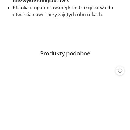
niezwykle
kompaktowe.
Klamka o opatentowanej konstrukcji: łatwa do
otwarcia nawet przy zajętych obu rękach.
Produkty
Produkty podobne
Pomiń karuzelę produktów
o
statusie: