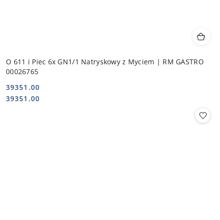
O 611 i Piec 6x GN1/1 Natryskowy z Myciem | RM GASTRO
00026765
39351.00
Cena:
Cena:
39351.00