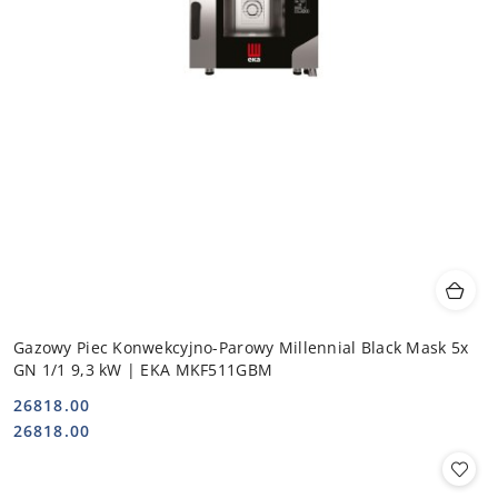
Gazowy Piec Konwekcyjno-Parowy Millennial Black Mask 5x
GN 1/1 9,3 kW | EKA MKF511GBM
26818.00
Cena:
Cena:
26818.00