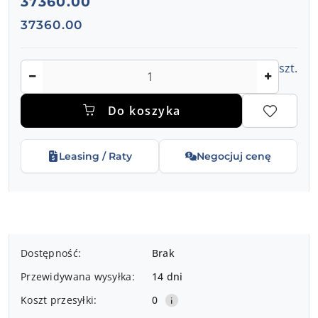
37360.00
Cena:
37360.00
Ilość
szt.
Do koszyka
Leasing / Raty
Negocjuj cenę
Dostępność
Dostępność:
Brak
i
Przewidywana wysyłka:
14 dni
dostawa
Koszt przesyłki:
0