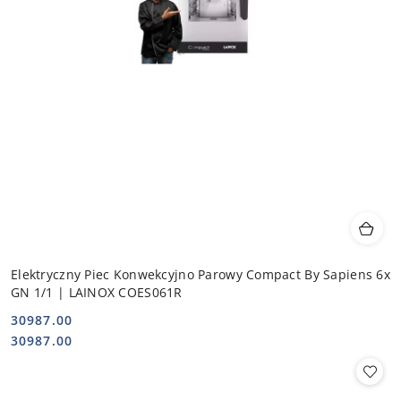
Elektryczny Piec Konwekcyjno Parowy Compact By Sapiens 6x
GN 1/1 | LAINOX COES061R
30987.00
Cena:
Cena:
30987.00