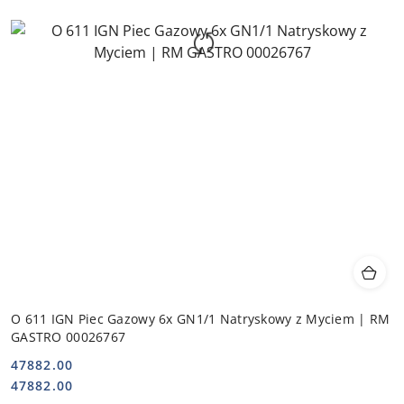
O 611 IGN Piec Gazowy 6x GN1/1 Natryskowy z Myciem | RM
GASTRO 00026767
47882.00
Cena:
Cena:
47882.00