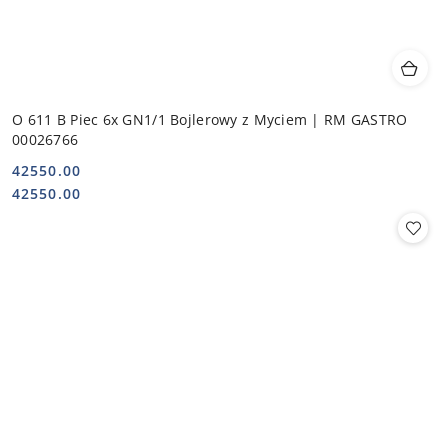
O 611 B Piec 6x GN1/1 Bojlerowy z Myciem | RM GASTRO
00026766
42550.00
Cena:
Cena:
42550.00