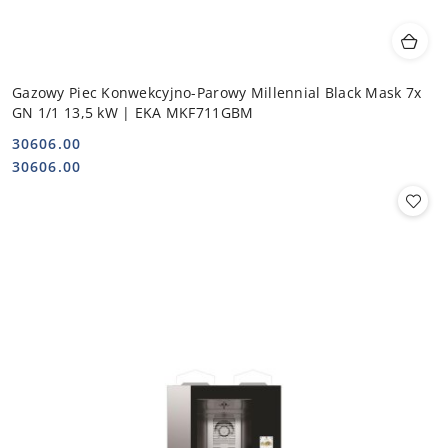
Gazowy Piec Konwekcyjno-Parowy Millennial Black Mask 7x
GN 1/1 13,5 kW | EKA MKF711GBM
30606.00
Cena:
Cena:
30606.00