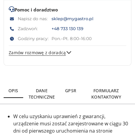
Pomoc i doradztwo
Napisz do nas:
sklep@mygastro.pl
Zadzwoń:
+48 733 130 139
Godziny pracy:
Pon.–Pt. 8:00–16:00
Zamów rozmowę z doradcą
Wyślij
OPIS
DANE
GPSR
FORMULARZ
TECHNICZNE
KONTAKTOWY
W celu uzyskaniu uprawnień z gwarancji,
urządzenie musi zostać zarejestrowane w ciągu 30
dni od pierwszego uruchomienia na stronie