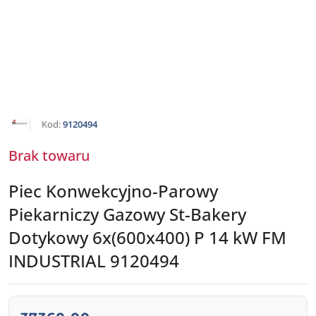
NAZWA
Kod:
9120494
PRODUCENTA:
FM
INDUSTRIAL
Brak towaru
Piec Konwekcyjno-Parowy
Piekarniczy Gazowy St-Bakery
Dotykowy 6x(600x400) P 14 kW FM
INDUSTRIAL 9120494
cena: