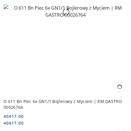
O 611 Bn Piec 6x GN1/1 Bojlerowy z Myciem | RM GASTRO
00026764
40417.00
Cena:
Cena:
40417.00