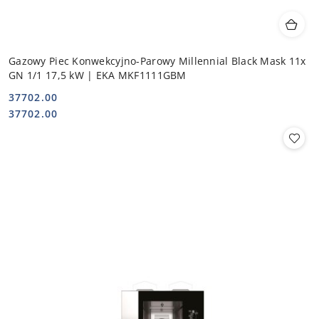
Gazowy Piec Konwekcyjno-Parowy Millennial Black Mask 11x
GN 1/1 17,5 kW | EKA MKF1111GBM
37702.00
Cena:
Cena:
37702.00