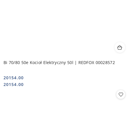
Bi 70/80 50e Kocioł Elektryczny 50l | REDFOX 00028572
20154.00
Cena:
Cena:
20154.00