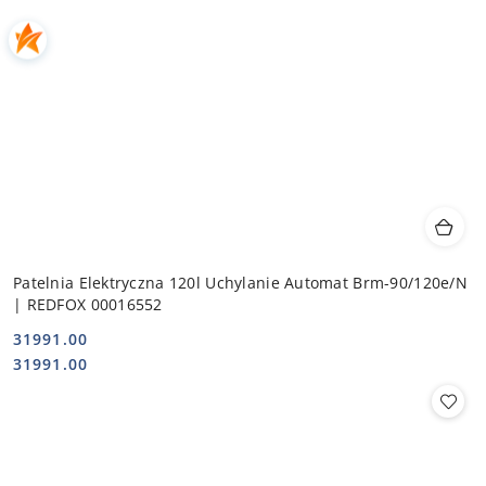
Patelnia Elektryczna 120l Uchylanie Automat Brm-90/120e/N
| REDFOX 00016552
31991.00
Cena:
Cena:
31991.00