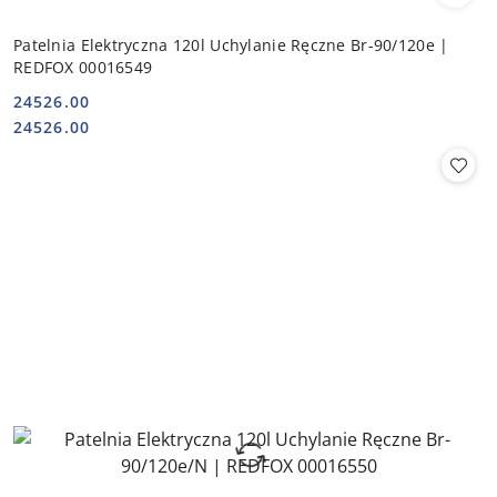
Patelnia Elektryczna 120l Uchylanie Ręczne Br-90/120e |
REDFOX 00016549
24526.00
Cena:
Cena:
24526.00