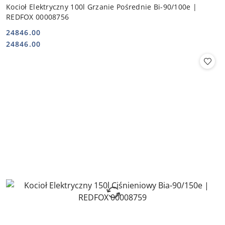
Kocioł Elektryczny 100l Grzanie Pośrednie Bi-90/100e |
REDFOX 00008756
24846.00
Cena:
Cena:
24846.00