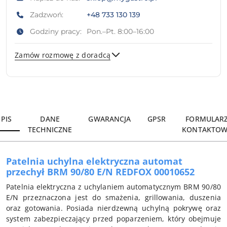
Zadzwoń:
+48 733 130 139
Godziny pracy:
Pon.–Pt. 8:00–16:00
Zamów rozmowę z doradcą
Wyślij
PIS
DANE
GWARANCJA
GPSR
FORMULAR
TECHNICZNE
KONTAKTOW
Patelnia uchylna elektryczna automat
przechył BRM 90/80 E/N REDFOX 00010652
Patelnia elektryczna z uchylaniem automatycznym BRM 90/80
E/N przeznaczona jest do smażenia, grillowania, duszenia
oraz gotowania. Posiada nierdzewną uchylną pokrywę oraz
system zabezpieczający przed poparzeniem, który obejmuje