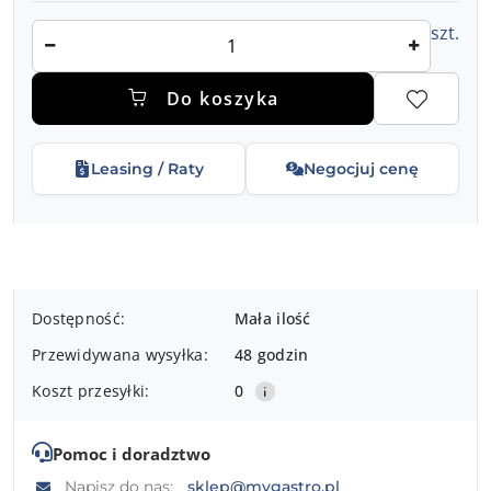
Ilość
szt.
Do koszyka
Leasing / Raty
Negocjuj cenę
Dostępność
Dostępność:
Mała ilość
i
Przewidywana wysyłka:
48 godzin
dostawa
Koszt przesyłki:
0
Pomoc i doradztwo
Napisz do nas:
sklep@mygastro.pl