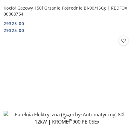
Kocioł Gazowy 150l Grzanie Pośrednie Bi-90/150g | REDFOX
00008754
29325.00
Cena:
Cena:
29325.00