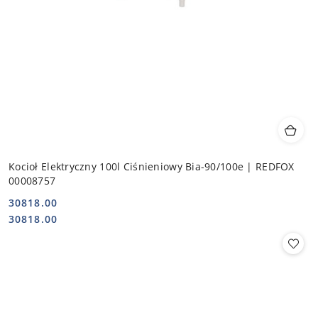
Kocioł Elektryczny 100l Ciśnieniowy Bia-90/100e | REDFOX
00008757
30818.00
Cena:
Cena:
30818.00