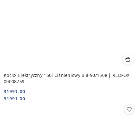
Kocioł Elektryczny 150l Ciśnieniowy Bia-90/150e | REDFOX
00008759
31991.00
Cena:
Cena:
31991.00