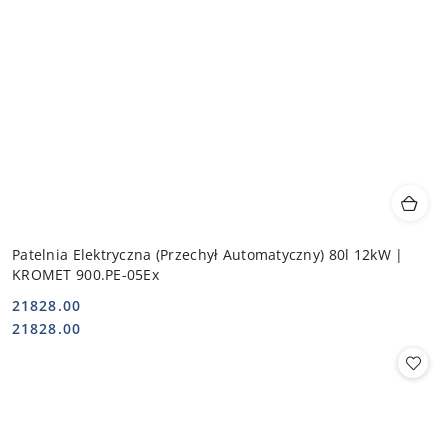
Patelnia Elektryczna (Przechył Automatyczny) 80l 12kW |
KROMET 900.PE-05Ex
21828.00
Cena:
Cena:
21828.00