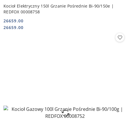
Kocioł Elektryczny 150l Grzanie Pośrednie Bi-90/150e |
REDFOX 00008758
26659.00
Cena:
Cena:
26659.00