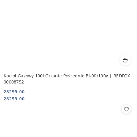
Kocioł Gazowy 100l Grzanie Pośrednie Bi-90/100g | REDFOX
00008752
28259.00
Cena:
Cena:
28259.00