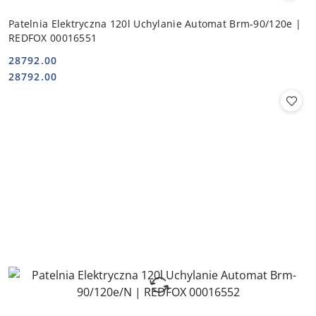
Patelnia Elektryczna 120l Uchylanie Automat Brm-90/120e |
REDFOX 00016551
28792.00
Cena:
Cena:
28792.00