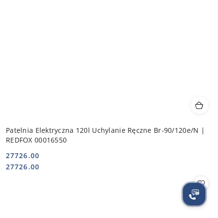
Patelnia Elektryczna 120l Uchylanie Ręczne Br-90/120e/N |
REDFOX 00016550
27726.00
Cena:
Cena:
27726.00