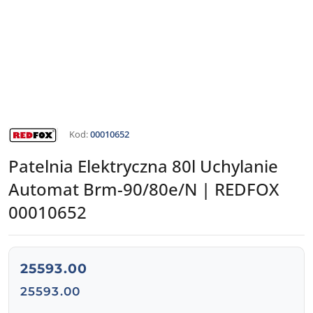
NAZWA
Kod:
00010652
PRODUCENTA:
REDFOX
Patelnia Elektryczna 80l Uchylanie
Automat Brm-90/80e/N | REDFOX
00010652
cena:
25593.00
Cena:
25593.00