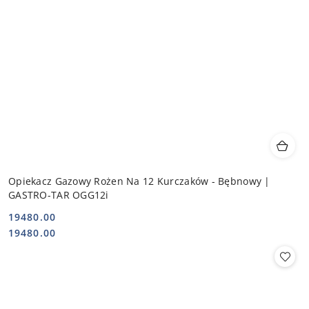
Opiekacz Gazowy Rożen Na 12 Kurczaków - Bębnowy |
GASTRO-TAR OGG12i
19480.00
Cena:
Cena:
19480.00