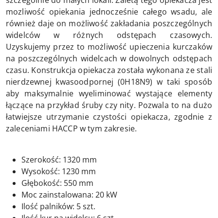
szczególnie do małych lokali. Zaletą tego opiekacza jest
mozliwość opiekania jednocześnie całego wsadu, ale
również daje on możliwość zakładania poszczególnych
widelców w różnych odstępach czasowych.
Uzyskujemy przez to możliwość upieczenia kurczaków
na poszczególnych widelcach w dowolnych odstępach
czasu. Konstrukcja opiekacza została wykonana ze stali
nierdzewnej kwasoodpornej (0H18N9) w taki sposób
aby maksymalnie wyeliminować wystające elementy
łączące na przykład śruby czy nity. Pozwala to na dużo
łatwiejsze utrzymanie czystości opiekacza, zgodnie z
zaleceniami HACCP w tym zakresie.
Szerokość:
1320 mm
Wysokość:
1230 mm
Głębokość:
550 mm
Moc zainstalowana:
20 kW
Ilość palników:
5 szt.