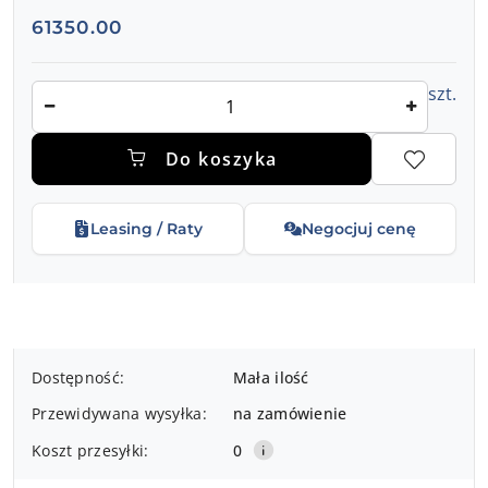
Cena:
61350.00
Ilość
szt.
Do koszyka
Leasing / Raty
Negocjuj cenę
Dostępność
Dostępność:
Mała ilość
i
Przewidywana wysyłka:
na zamówienie
dostawa
Koszt przesyłki:
0