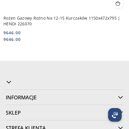
Rożen Gazowy Rożno Na 12-15 Kurczaków 1150x472x795 |
HENDI 226070
9646.00
Cena:
Cena:
9646.00
INFORMACJE
SKLEP
STREFA KLIENTA