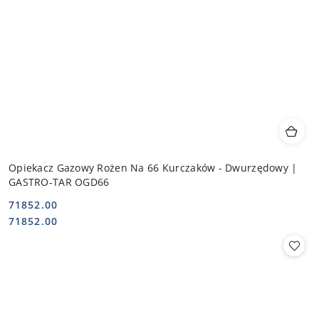
Opiekacz Gazowy Rożen Na 66 Kurczaków - Dwurzędowy |
GASTRO-TAR OGD66
71852.00
Cena:
Cena:
71852.00