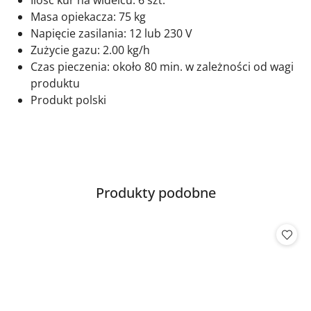
Ilość kur na widelcu:
6 szt.
Masa opiekacza:
75 kg
Napięcie zasilania:
12 lub 230 V
Zużycie gazu:
2.00 kg/h
Czas pieczenia:
około 80 min. w zależności od wagi
produktu
Produkt polski
Produkty
Produkty podobne
Pomiń karuzelę produktów
o
statusie: