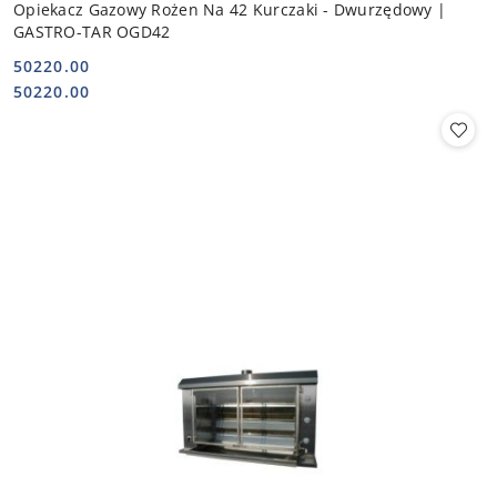
Opiekacz Gazowy Rożen Na 42 Kurczaki - Dwurzędowy |
GASTRO-TAR OGD42
50220.00
Cena:
Cena:
50220.00