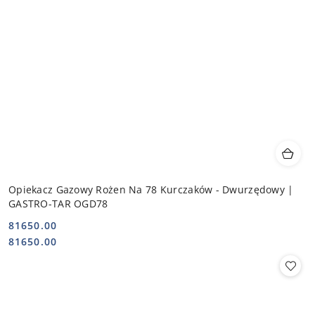
Opiekacz Gazowy Rożen Na 78 Kurczaków - Dwurzędowy |
GASTRO-TAR OGD78
81650.00
Cena:
Cena:
81650.00