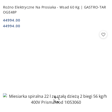
Rożno Elektryczne Na Prosiaka - Wsad 60 Kg | GASTRO-TAR
OGE48P
44994.00
Cena:
Cena:
44994.00