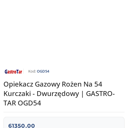
NAZWA
Kod:
OGD54
PRODUCENTA:
GASTRO-
TAR
Opiekacz Gazowy Rożen Na 54
Kurczaki - Dwurzędowy | GASTRO-
TAR OGD54
cena:
61350.00