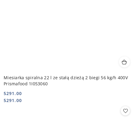
Miesiarka spiralna 22 l ze stałą dzieżą 2 biegi 56 kg/h 400V
Prismafood 1I053060
5291.00
Cena:
Cena:
5291.00