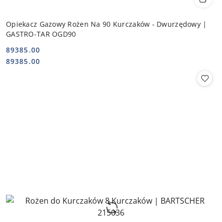
Opiekacz Gazowy Rożen Na 90 Kurczaków - Dwurzędowy |
GASTRO-TAR OGD90
89385.00
Cena:
Cena:
89385.00