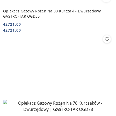
Opiekacz Gazowy Rożen Na 30 Kurczaki - Dwurzędowy |
GASTRO-TAR OGD30
42721.00
Cena:
Cena:
42721.00