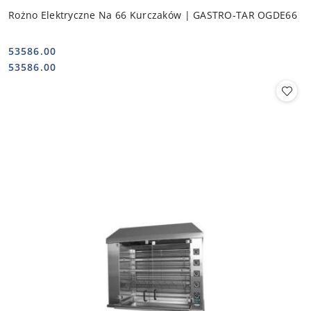
Rożno Elektryczne Na 66 Kurczaków | GASTRO-TAR OGDE66
53586.00
Cena:
Cena:
53586.00