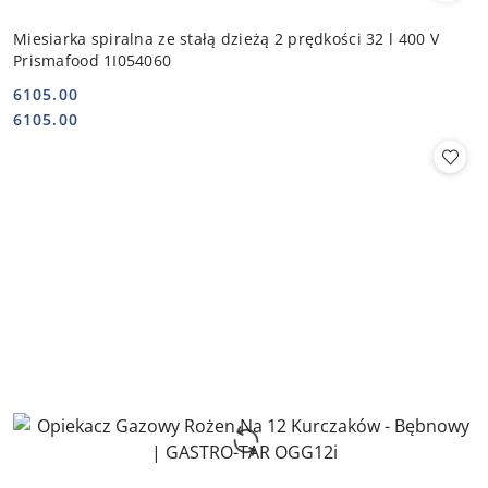
Miesiarka spiralna ze stałą dzieżą 2 prędkości 32 l 400 V
Prismafood 1I054060
6105.00
Cena:
Cena:
6105.00