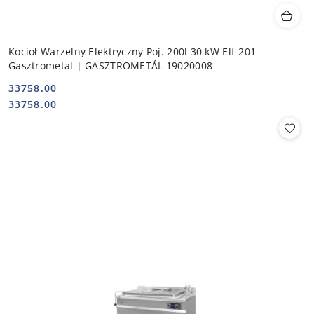
Kocioł Warzelny Elektryczny Poj. 200l 30 kW Elf-201
Gasztrometal | GASZTROMETÁL 19020008
33758.00
Cena:
Cena:
33758.00