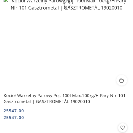
Kocioł Warzelny Parowy Poj. 100l Max.100kg/H Pary Nlr-101
Gasztrometal | GASZTROMETÁL 19020010
25547.00
Cena:
Cena:
25547.00