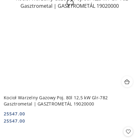
Kocioł Warzelny Gazowy Poj. 80l 12,5 kW Glr-782
Gasztrometal | GASZTROMETÁL 19020000
25547.00
Cena:
Cena:
25547.00