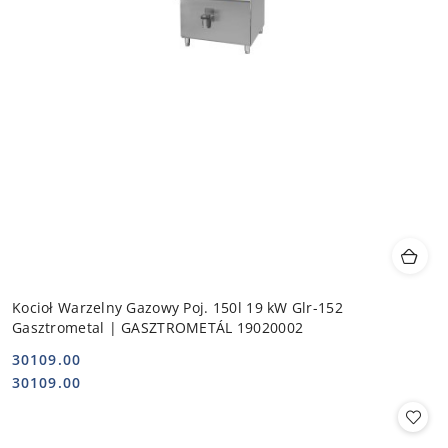
Kocioł Warzelny Gazowy Poj. 150l 19 kW Glr-152
Gasztrometal | GASZTROMETÁL 19020002
30109.00
Cena:
Cena:
30109.00