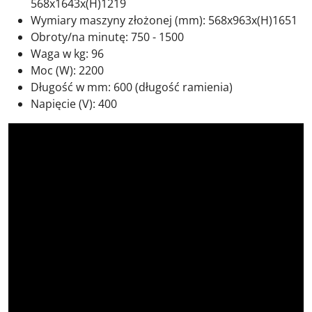
568x1643x(H)1219
Wymiary maszyny złożonej (mm): 568x963x(H)1651
Obroty/na minutę: 750 - 1500
Waga w kg: 96
Moc (W): 2200
Długość w mm:
600 (długość ramienia)
Napięcie (V): 400