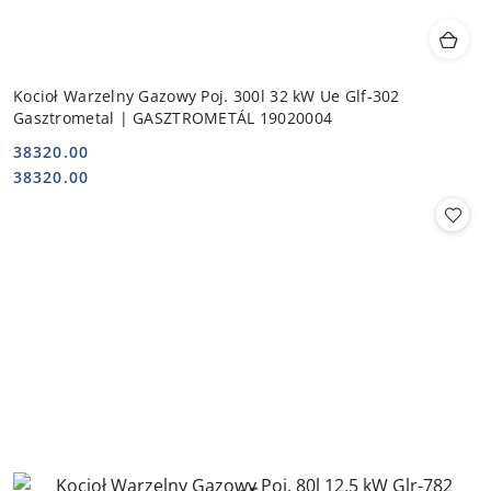
Kocioł Warzelny Gazowy Poj. 300l 32 kW Ue Glf-302
Gasztrometal | GASZTROMETÁL 19020004
38320.00
Cena:
Cena:
38320.00