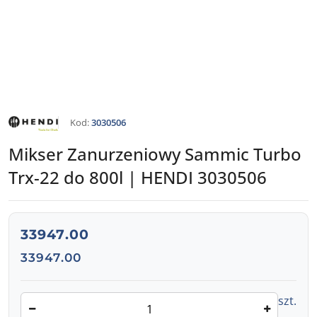
HENDI
Kod:
3030506
Mikser Zanurzeniowy Sammic Turbo
Trx-22 do 800l | HENDI 3030506
cena:
33947.00
Cena:
33947.00
Ilość
szt.