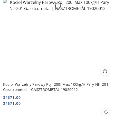
Kocioł Warzelny Parowy Poj. 200l Max 100kg/H Pary Nlf-201
Gasztrometal | GASZTROMETÁL 19020012
34671.00
Cena:
Cena:
34671.00