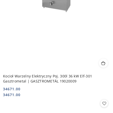
Kocioł Warzelny Elektryczny Poj. 300l 36 kW Elf-301
Gasztrometal | GASZTROMETÁL 19020009
34671.00
Cena:
Cena:
34671.00