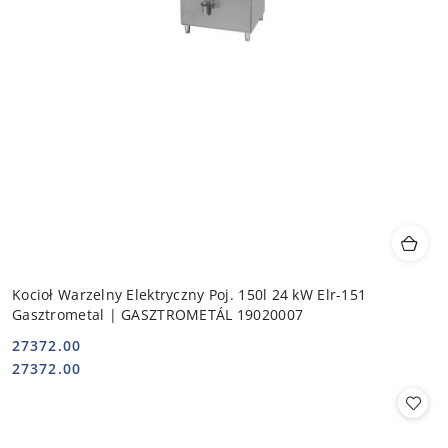
Kocioł Warzelny Elektryczny Poj. 150l 24 kW Elr-151
Gasztrometal | GASZTROMETÁL 19020007
27372.00
Cena:
Cena:
27372.00