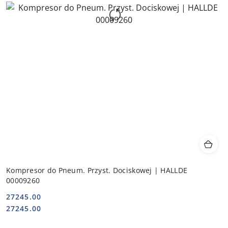
Kompresor do Pneum. Przyst. Dociskowej | HALLDE
00009260
27245.00
Cena:
Cena:
27245.00