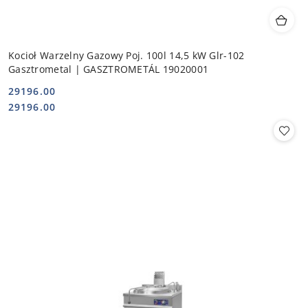
Kocioł Warzelny Gazowy Poj. 100l 14,5 kW Glr-102
Gasztrometal | GASZTROMETÁL 19020001
29196.00
Cena:
Cena:
29196.00