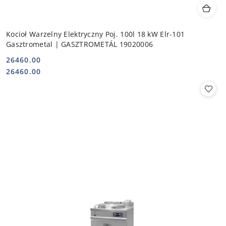
Kocioł Warzelny Elektryczny Poj. 100l 18 kW Elr-101
Gasztrometal | GASZTROMETÁL 19020006
26460.00
Cena:
Cena:
26460.00