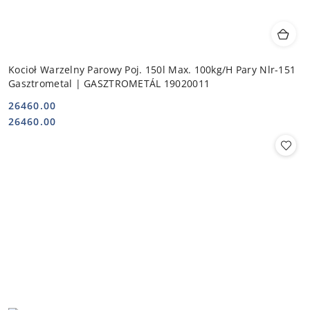
Kocioł Warzelny Parowy Poj. 150l Max. 100kg/H Pary Nlr-151
Gasztrometal | GASZTROMETÁL 19020011
26460.00
Cena:
Cena:
26460.00