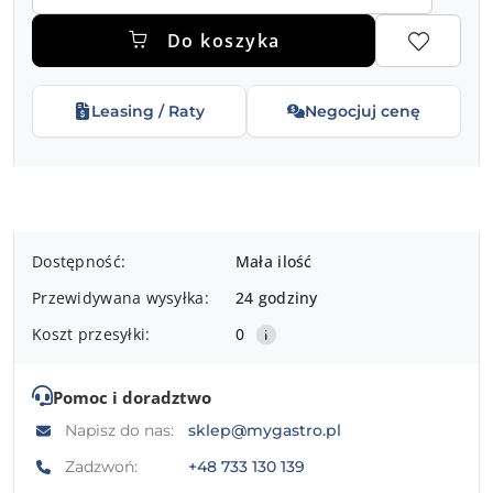
Do koszyka
Leasing / Raty
Negocjuj cenę
Dostępność
Dostępność:
Mała ilość
i
Przewidywana wysyłka:
24 godziny
dostawa
Koszt przesyłki:
0
Pomoc i doradztwo
Napisz do nas:
sklep@mygastro.pl
Zadzwoń:
+48 733 130 139