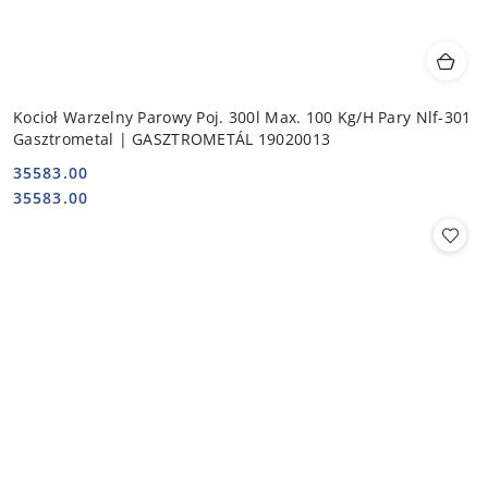
Kocioł Warzelny Parowy Poj. 300l Max. 100 Kg/H Pary Nlf-301
Gasztrometal | GASZTROMETÁL 19020013
35583.00
Cena:
Cena:
35583.00