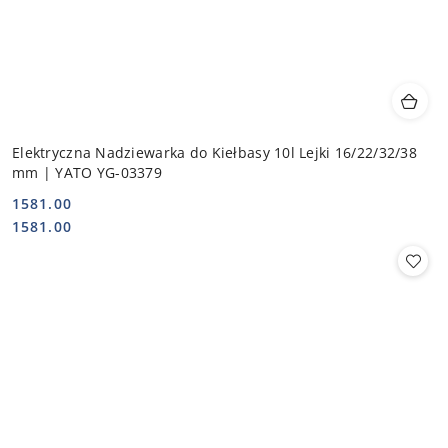
Elektryczna Nadziewarka do Kiełbasy 10l Lejki 16/22/32/38
mm | YATO YG-03379
1581.00
Cena:
Cena:
1581.00