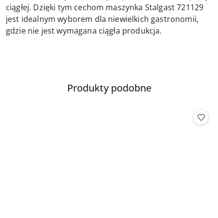
ciągłej. Dzięki tym cechom maszynka Stalgast 721129
jest idealnym wyborem dla niewielkich gastronomii,
gdzie nie jest wymagana ciągła produkcja.
Produkty
Produkty podobne
Pomiń karuzelę produktów
o
statusie: