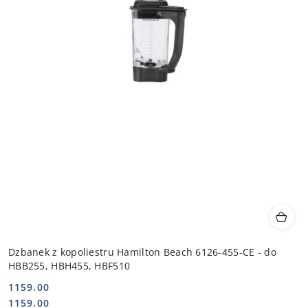
Dzbanek z kopoliestru Hamilton Beach 6126-455-CE - do
HBB255, HBH455, HBF510
1159.00
Cena:
Cena:
1159.00