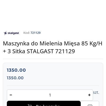
NAZWA
Kod:
721129
PRODUCENTA:
STALGAST
Maszynka do Mielenia Mięsa 85 Kg/H
+ 3 Sitka STALGAST 721129
cena:
1350.00
Cena:
1350.00
Ilość
szt.