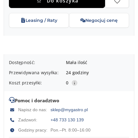
Do koszyka
Leasing / Raty
Negocjuj cenę
Dostępność
Dostępność:
Mała ilość
i
Przewidywana wysyłka:
24 godziny
dostawa
Koszt przesyłki:
0
Pomoc i doradztwo
Napisz do nas:
sklep@mygastro.pl
Zadzwoń:
+48 733 130 139
Godziny pracy:
Pon.–Pt. 8:00–16:00