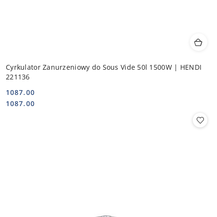
Cyrkulator Zanurzeniowy do Sous Vide 50l 1500W | HENDI
221136
1087.00
Cena:
Cena:
1087.00