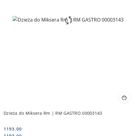
Dzieża do Miksera Rm | RM GASTRO 00003143
1193.00
Cena:
Cena:
1193.00