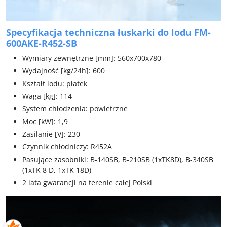
Specyfikacja techniczna łuskarki do lodu FM-
600AKE-R452-SB
Wymiary zewnętrzne [mm]: 560x700x780
Wydajność [kg/24h]: 600
Kształt lodu: płatek
Waga [kg]: 114
System chłodzenia: powietrzne
Moc [kW]: 1,9
Zasilanie [V]: 230
Czynnik chłodniczy: R452A
Pasujące zasobniki: B-140SB, B-210SB (1xTK8D), B-340SB
(1xTK 8 D, 1xTK 18D)
2 lata gwarancji na terenie całej Polski