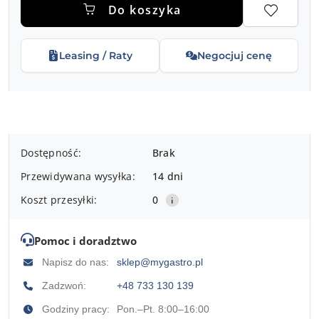
Do koszyka
Leasing / Raty
Negocjuj cenę
Dostępność
Dostępność:
Brak
i
Przewidywana wysyłka:
14 dni
dostawa
Koszt przesyłki:
0
Pomoc i doradztwo
Napisz do nas:
sklep@mygastro.pl
Zadzwoń:
+48 733 130 139
Godziny pracy:
Pon.–Pt. 8:00–16:00