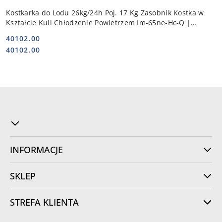
Kostkarka do Lodu 26kg/24h Poj. 17 Kg Zasobnik Kostka w
Kształcie Kuli Chłodzenie Powietrzem Im-65ne-Hc-Q |
HOSHIZAKI 113030
40102.00
Cena:
Cena:
40102.00
INFORMACJE
SKLEP
STREFA KLIENTA