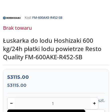
NAZWA
Kod:
FM-600AKE-R452-SB
PRODUCENTA:
HOSHIZAKI
Brak towaru
Łuskarka do lodu Hoshizaki 600
kg/24h płatki lodu powietrze Resto
Quality FM-600AKE-R452-SB
cena:
53115.00
Cena:
53115.00
Ilość
szt.