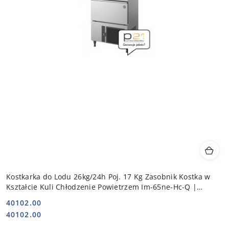
Kostkarka do Lodu 26kg/24h Poj. 17 Kg Zasobnik Kostka w
Kształcie Kuli Chłodzenie Powietrzem Im-65ne-Hc-Q |
HOSHIZAKI 113030
40102.00
Cena:
Cena:
40102.00