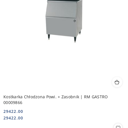
Kostkarka Chłodzona Powi. + Zasobnik | RM GASTRO
00009866
29422.00
Cena:
Cena:
29422.00