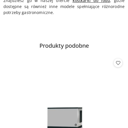
Znajdziesz go w naszej ofercie
kostkarki do lodu
, gdzie
dostępne są również inne modele spełniające różnorodne
potrzeby gastronomiczne.
Produkty
Produkty podobne
Pomiń karuzelę produktów
o
statusie: