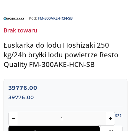
NAZWA
Kod:
FM-300AKE-HCN-SB
PRODUCENTA:
HOSHIZAKI
Brak towaru
Łuskarka do lodu Hoshizaki 250
kg/24h bryłki lodu powietrze Resto
Quality FM-300AKE-HCN-SB
cena:
39776.00
Cena:
39776.00
Ilość
szt.