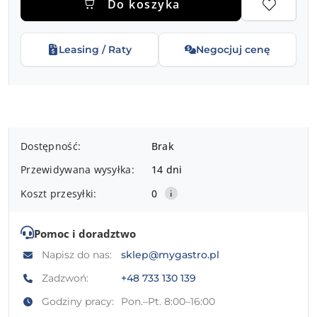
Do koszyka
Leasing / Raty
Negocjuj cenę
Dostępność
Dostępność:
Brak
i
Przewidywana wysyłka:
14 dni
dostawa
Koszt przesyłki:
0
Pomoc i doradztwo
Napisz do nas:
sklep@mygastro.pl
Zadzwoń:
+48 733 130 139
Godziny pracy:
Pon.–Pt. 8:00–16:00