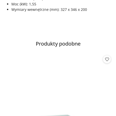
Moc (kW): 1,55
Wymiary wewnętrzne (mm): 327 x 346 x 200
Produkty
Produkty podobne
Pomiń karuzelę produktów
o
statusie: