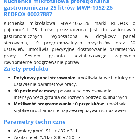
Kuchenka mikrofalowa profesjonalna
gastronomiczna 25 litrów MWP-1052-26
REDFOX 00027887
Kuchenka mikrofalowa MWP-1052-26 marki REDFOX o
pojemności 25 litrów przeznaczona jest do zastosowań
gastronomicznych. Wyposażona w dotykowy panel
sterowania, 10 programowalnych przycisków oraz 30
ustawień, umożliwia precyzyjne dostosowanie parametrów
pracy. System grzania beztalerzowego zapewnia
równomierne podgrzewanie potraw.
Zalety produktu
Dotykowy panel sterowania:
umożliwia łatwe i intuicyjne
ustawienie parametrów pracy.
10 poziomów mocy:
pozwala na dostosowanie
intensywności grzania do różnych potrzeb kulinarnych.
Możliwość programowania 10 przycisków:
umożliwia
szybkie uruchamianie najczęściej używanych ustawień.
Parametry techniczne
Wymiary (mm): 511 x 432 x 311
Zasilanie el. (V/Hz): 230 V / 50 Hz