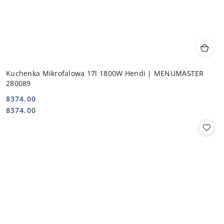
Kuchenka Mikrofalowa 17l 1800W Hendi | MENUMASTER
280089
8374.00
Cena:
Cena:
8374.00