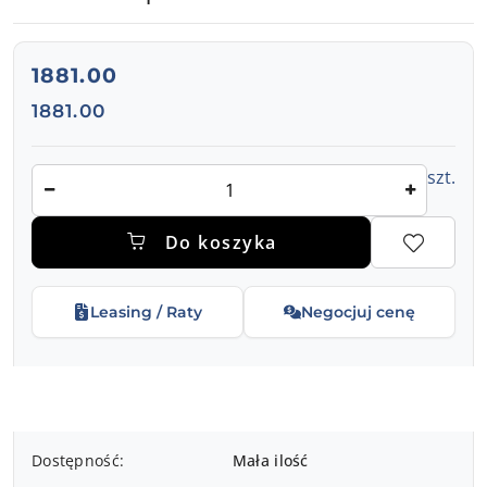
Kuchenka Mikrofalowa 25L Redfox 00027887 - Intuicyjna
cena:
1881.00
Cena:
1881.00
Ilość
szt.
Do koszyka
Leasing / Raty
Negocjuj cenę
Dostępność
Dostępność:
Mała ilość
i