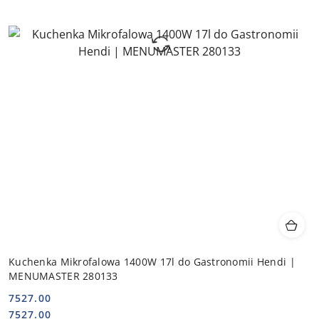
Kuchenka Mikrofalowa 1400W 17l do Gastronomii Hendi |
MENUMASTER 280133
7527.00
Cena:
Cena:
7527.00