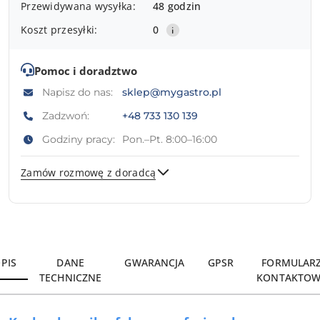
Przewidywana wysyłka:
48 godzin
dostawa
Koszt przesyłki:
0
Pomoc i doradztwo
Napisz do nas:
sklep@mygastro.pl
Zadzwoń:
+48 733 130 139
Godziny pracy:
Pon.–Pt. 8:00–16:00
Zamów rozmowę z doradcą
Wyślij
PIS
DANE
GWARANCJA
GPSR
FORMULAR
TECHNICZNE
KONTAKTOW