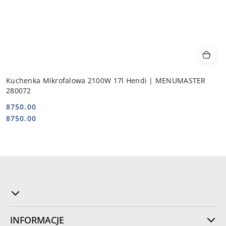
Kuchenka Mikrofalowa 2100W 17l Hendi | MENUMASTER
280072
8750.00
Cena:
Cena:
8750.00
INFORMACJE