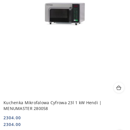
Kuchenka Mikrofalowa Cyfrowa 23l 1 kW Hendi |
MENUMASTER 280058
2304.00
Cena:
Cena:
2304.00