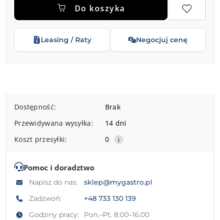
Do koszyka
Leasing / Raty
Negocjuj cenę
Dostępność
Dostępność:
Brak
i
Przewidywana wysyłka:
14 dni
dostawa
Koszt przesyłki:
0
Pomoc i doradztwo
Napisz do nas:
sklep@mygastro.pl
Zadzwoń:
+48 733 130 139
Godziny pracy:
Pon.–Pt. 8:00–16:00