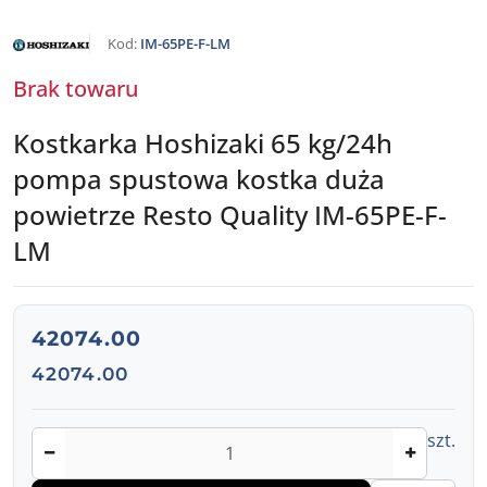
NAZWA
Kod:
IM-65PE-F-LM
PRODUCENTA:
HOSHIZAKI
Brak towaru
Kostkarka Hoshizaki 65 kg/24h
pompa spustowa kostka duża
powietrze Resto Quality IM-65PE-F-
LM
cena:
42074.00
Cena:
42074.00
Ilość
szt.