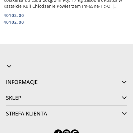
Kostkarka do Lodu 26kg/24h Poj. 17 Kg Zasobnik Kostka w
Kształcie Kuli Chłodzenie Powietrzem Im-65ne-Hc-Q |
HOSHIZAKI 113030
40102.00
Cena:
Cena:
40102.00
INFORMACJE
SKLEP
STREFA KLIENTA