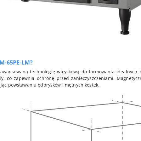
 IM-65PE-LM?
aawansowaną technologię wtryskową do formowania idealnych kos
y, co zapewnia ochronę przed zanieczyszczeniami. Magnetycz
jąc powstawaniu odprysków i mętnych kostek.