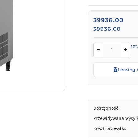
cena:
39936.00
Cena:
39936.00
Ilość
szt
Leasing 
Dostępność
Dostępność:
i
Przewidywana wysył
dostawa
Koszt przesyłki: