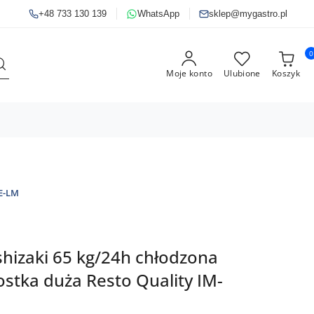
+48 733 130 139
WhatsApp
sklep@mygastro.pl
0
Moje konto
Ulubione
Koszyk
E-LM
hizaki 65 kg/24h chłodzona
stka duża Resto Quality IM-