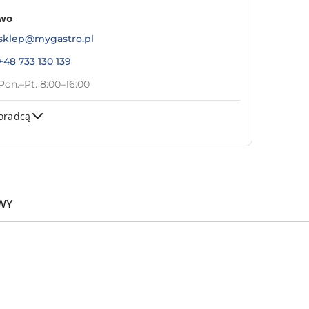
two
sklep@mygastro.pl
+48 733 130 139
Pon.–Pt. 8:00–16:00
oradcą
Wyślij
WY