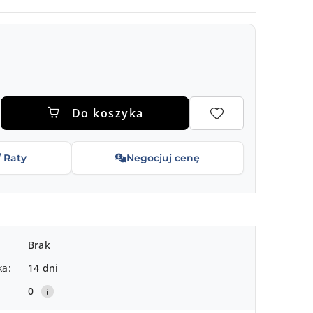
.
Do koszyka
/ Raty
Negocjuj cenę
Brak
ka:
14 dni
0