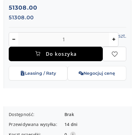
cena:
51308.00
Cena:
51308.00
Ilość
szt.
Do koszyka
Leasing / Raty
Negocjuj cenę
Dostępność
Dostępność:
Brak
i
Przewidywana wysyłka:
14 dni
dostawa
Koszt przesyłki:
0