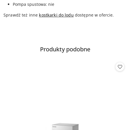
Pompa spustowa: nie
Sprawdź też inne
kostkarki do lodu
dostępne w ofercie.
Produkty
Produkty podobne
Pomiń karuzelę produktów
o
statusie: