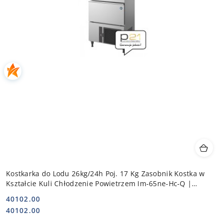
Kostkarka do Lodu 26kg/24h Poj. 17 Kg Zasobnik Kostka w
Kształcie Kuli Chłodzenie Powietrzem Im-65ne-Hc-Q |
HOSHIZAKI 113030
40102.00
Cena:
Cena:
40102.00