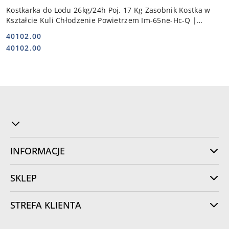
Kostkarka do Lodu 26kg/24h Poj. 17 Kg Zasobnik Kostka w
Kształcie Kuli Chłodzenie Powietrzem Im-65ne-Hc-Q |
HOSHIZAKI 113030
40102.00
Cena:
Cena:
40102.00
INFORMACJE
SKLEP
STREFA KLIENTA