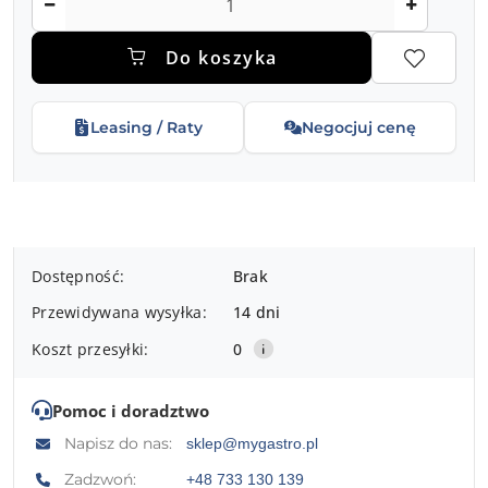
Do koszyka
Leasing / Raty
Negocjuj cenę
Dostępność
Dostępność:
Brak
i
Przewidywana wysyłka:
14 dni
dostawa
Koszt przesyłki:
0
Pomoc i doradztwo
Napisz do nas:
sklep@mygastro.pl
Zadzwoń:
+48 733 130 139