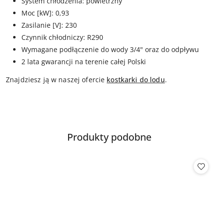
System chłodzenia: powietrzny
Moc [kW]: 0,93
Zasilanie [V]: 230
Czynnik chłodniczy: R290
Wymagane podłączenie do wody 3/4" oraz do odpływu
2 lata gwarancji na terenie całej Polski
Znajdziesz ją w naszej ofercie
kostkarki do lodu
.
Produkty
Produkty podobne
Pomiń karuzelę produktów
o
statusie: