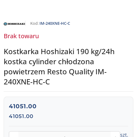
NAZWA
Kod:
IM-240XNE-HC-C
PRODUCENTA:
HOSHIZAKI
Brak towaru
Kostkarka Hoshizaki 190 kg/24h
kostka cylinder chłodzona
powietrzem Resto Quality IM-
240XNE-HC-C
cena:
41051.00
Cena:
41051.00
Ilość
szt.