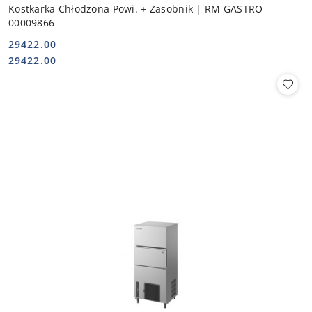
Kostkarka Chłodzona Powi. + Zasobnik | RM GASTRO
00009866
29422.00
Cena:
Cena:
29422.00