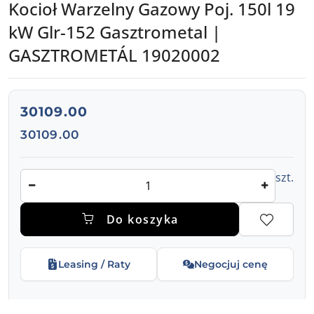
Kocioł Warzelny Gazowy Poj. 150l 19
kW Glr-152 Gasztrometal |
GASZTROMETÁL 19020002
cena:
30109.00
Cena:
30109.00
Ilość
szt.
Do koszyka
Leasing / Raty
Negocjuj cenę