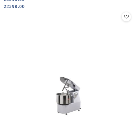
Cena:
Cena:
22398.00