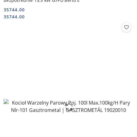
bezpośrednie 15,5 kW G7PD Berto's
35744.00
Cena:
Cena:
35744.00