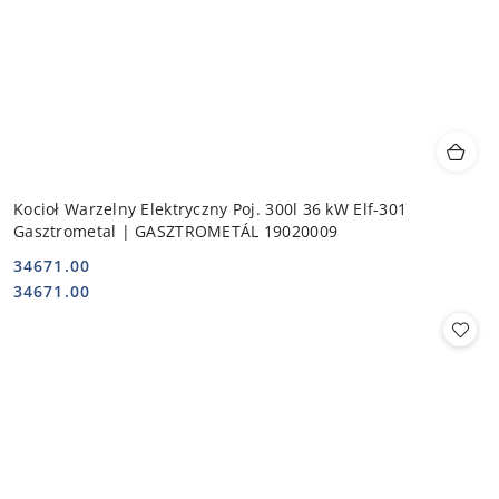
Kocioł Warzelny Elektryczny Poj. 300l 36 kW Elf-301
Gasztrometal | GASZTROMETÁL 19020009
34671.00
Cena:
Cena:
34671.00