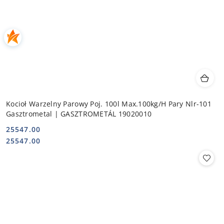
Kocioł Warzelny Parowy Poj. 100l Max.100kg/H Pary Nlr-101
Gasztrometal | GASZTROMETÁL 19020010
25547.00
Cena:
Cena:
25547.00