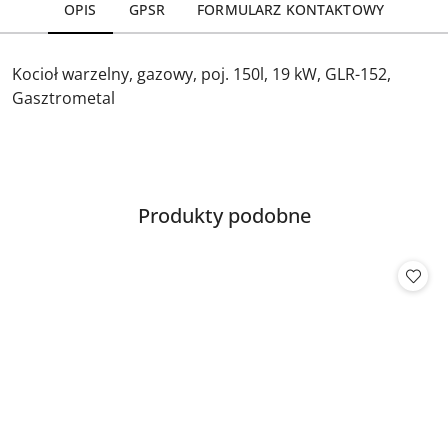
OPIS
GPSR
FORMULARZ KONTAKTOWY
Kocioł warzelny, gazowy, poj. 150l, 19 kW, GLR-152,
Gasztrometal
Produkty
Produkty podobne
Pomiń karuzelę produktów
o
statusie: