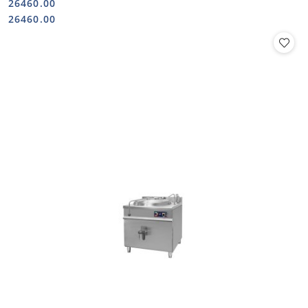
26460.00
Cena:
Cena:
26460.00