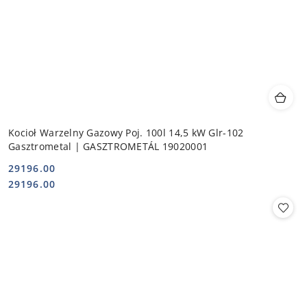
Kocioł Warzelny Gazowy Poj. 100l 14,5 kW Glr-102
Gasztrometal | GASZTROMETÁL 19020001
29196.00
Cena:
Cena:
29196.00