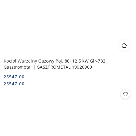
Kocioł Warzelny Gazowy Poj. 80l 12,5 kW Glr-782
Gasztrometal | GASZTROMETÁL 19020000
25547.00
Cena:
Cena:
25547.00