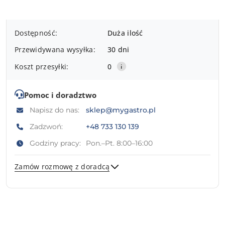
Dostępność
Dostępność:
Duża ilość
i
Przewidywana wysyłka:
30 dni
dostawa
Koszt przesyłki:
0
Pomoc i doradztwo
Napisz do nas:
sklep@mygastro.pl
Zadzwoń:
+48 733 130 139
Godziny pracy:
Pon.–Pt. 8:00–16:00
Zamów rozmowę z doradcą
Wyślij