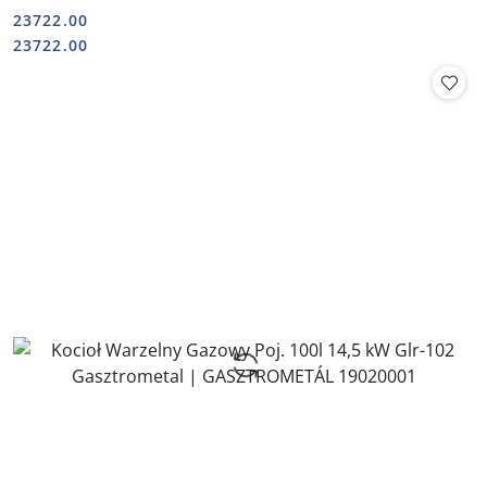
23722.00
Cena:
Cena:
23722.00