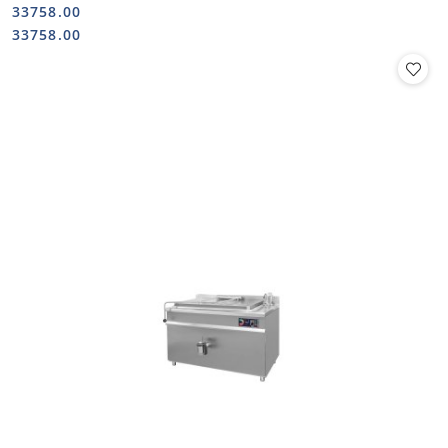
33758.00
Cena:
Cena:
33758.00