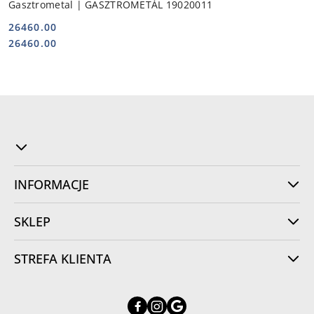
Gasztrometal | GASZTROMETÁL 19020011
26460.00
Cena:
Cena:
26460.00
INFORMACJE
SKLEP
STREFA KLIENTA