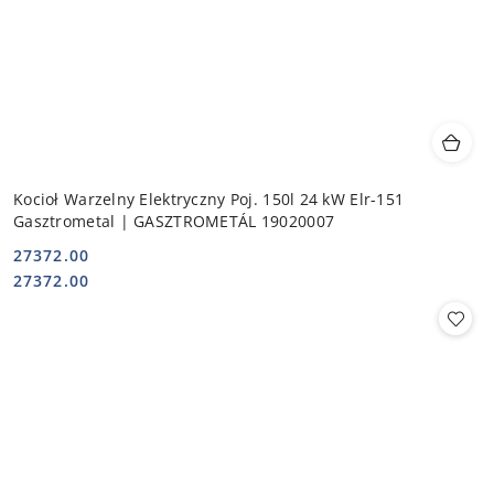
Kocioł Warzelny Elektryczny Poj. 150l 24 kW Elr-151
Gasztrometal | GASZTROMETÁL 19020007
27372.00
Cena:
Cena:
27372.00