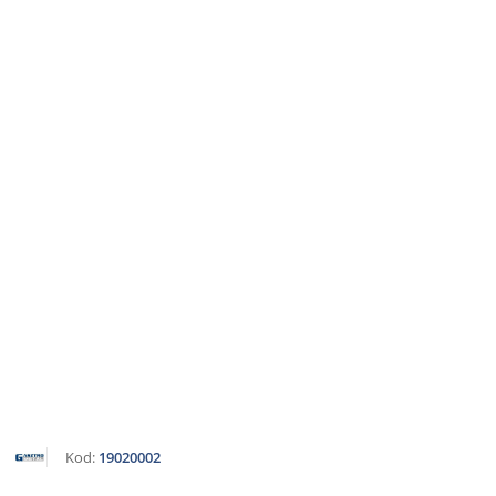
NAZWA
Kod:
19020002
PRODUCENTA:
GASZTROMETÁL