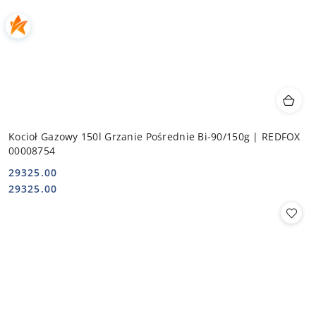
Kocioł Gazowy 150l Grzanie Pośrednie Bi-90/150g | REDFOX
00008754
29325.00
Cena:
Cena:
29325.00