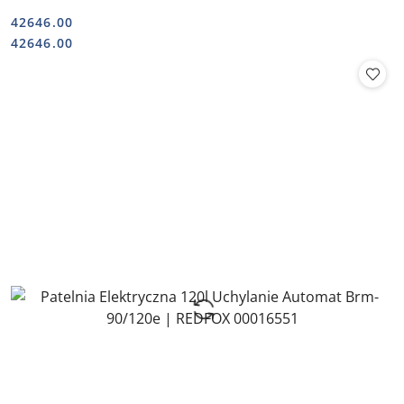
42646.00
Cena:
Cena:
42646.00