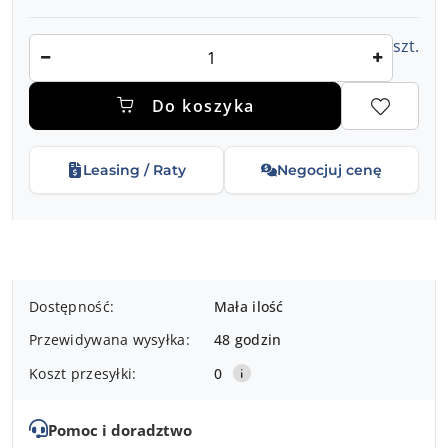
Ilość
szt.
Do koszyka
Leasing / Raty
Negocjuj cenę
Dostępność
Dostępność:
Mała ilość
i
Przewidywana wysyłka:
48 godzin
dostawa
Koszt przesyłki:
0
Pomoc i doradztwo