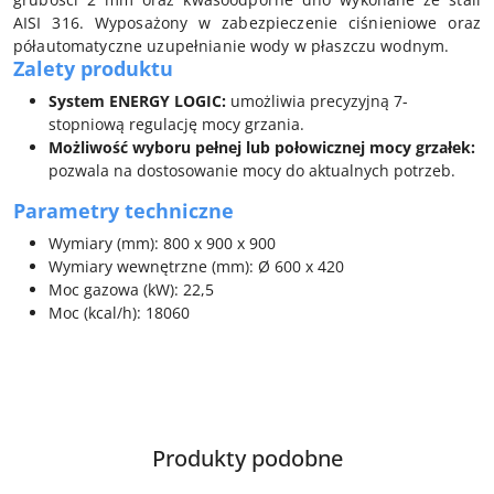
AISI 316. Wyposażony w zabezpieczenie ciśnieniowe oraz
półautomatyczne uzupełnianie wody w płaszczu wodnym.
Zalety produktu
System ENERGY LOGIC:
umożliwia precyzyjną 7-
stopniową regulację mocy grzania.
Możliwość wyboru pełnej lub połowicznej mocy grzałek:
pozwala na dostosowanie mocy do aktualnych potrzeb.
Parametry techniczne
Wymiary (mm): 800 x 900 x 900
Wymiary wewnętrzne (mm): Ø 600 x 420
Moc gazowa (kW): 22,5
Moc (kcal/h): 18060
Produkty
Produkty podobne
Pomiń karuzelę produktów
o