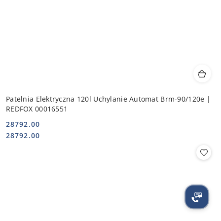
Patelnia Elektryczna 120l Uchylanie Automat Brm-90/120e |
REDFOX 00016551
28792.00
Cena:
Cena:
28792.00