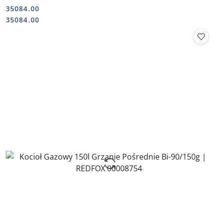
35084.00
Cena:
Cena:
35084.00