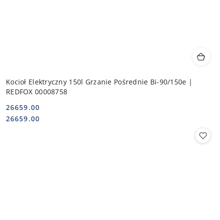
Kocioł Elektryczny 150l Grzanie Pośrednie Bi-90/150e |
REDFOX 00008758
26659.00
Cena:
Cena:
26659.00