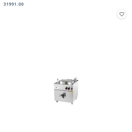
Cena:
Cena:
31991.00