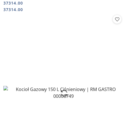
37314.00
Cena:
Cena:
37314.00