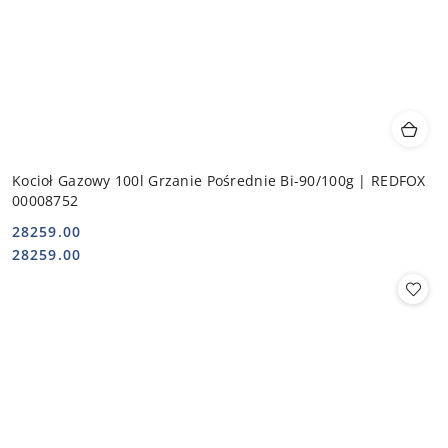
Kocioł Gazowy 100l Grzanie Pośrednie Bi-90/100g | REDFOX
00008752
28259.00
Cena:
Cena:
28259.00