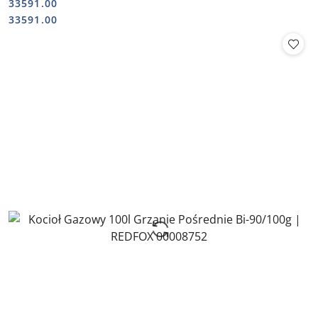
33591.00
Cena:
Cena:
33591.00