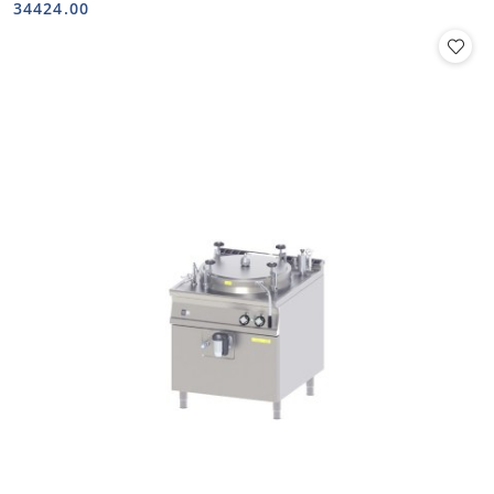
Cena:
Cena:
34424.00