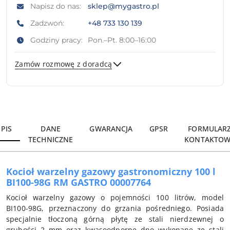
Napisz do nas:
sklep@mygastro.pl
Zadzwoń:
+48 733 130 139
Godziny pracy:
Pon.–Pt. 8:00–16:00
Zamów rozmowę z doradcą
Wyślij
PIS
DANE
GWARANCJA
GPSR
FORMULAR
TECHNICZNE
KONTAKTOW
Kocioł warzelny gazowy gastronomiczny 100 l
BI100-98G RM GASTRO 00007764
Kocioł warzelny gazowy o pojemności 100 litrów, model
BI100-98G, przeznaczony do grzania pośredniego. Posiada
specjalnie tłoczoną górną płytę ze stali nierdzewnej o
grubości 2 mm oraz kwasoodporne dno wykonane ze stali