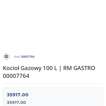
KATALOG
Kod:
00007764
RM
GASTRO
Kocioł Gazowy 100 L | RM GASTRO
00007764
cena:
35917.00
Cena:
35917.00