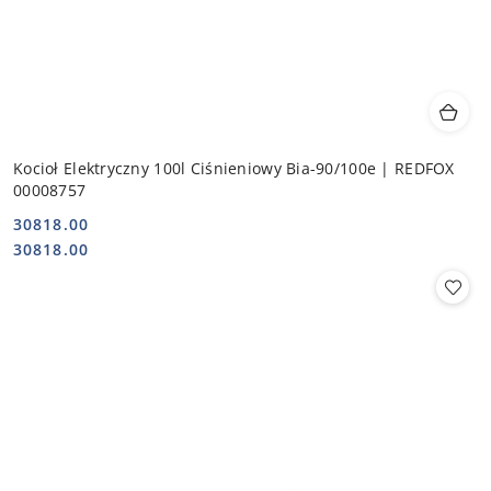
Kocioł Elektryczny 100l Ciśnieniowy Bia-90/100e | REDFOX
00008757
30818.00
Cena:
Cena:
30818.00