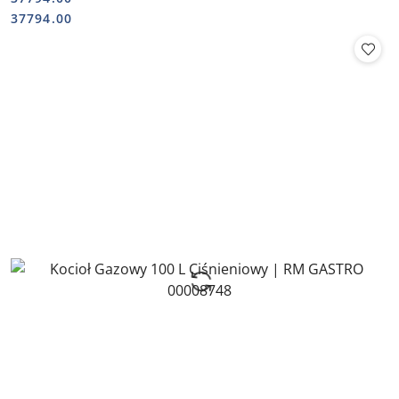
Cena:
Cena:
37794.00