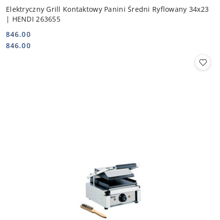
Elektryczny Grill Kontaktowy Panini Średni Ryflowany 34x23
| HENDI 263655
846.00
Cena:
Cena:
846.00