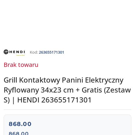
HENDI
Kod:
263655171301
Brak towaru
Grill Kontaktowy Panini Elektryczny
Ryflowany 34x23 cm + Gratis (Zestaw
S) | HENDI 263655171301
cena:
868.00
Cena:
868.00