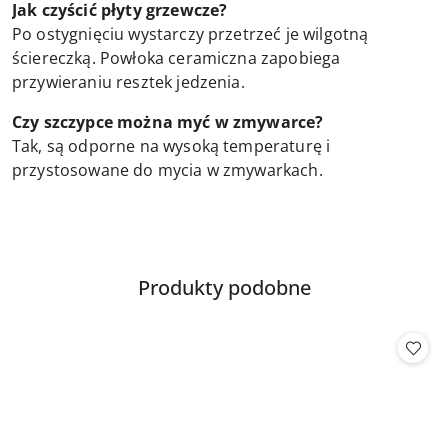
Jak czyścić płyty grzewcze?
Po ostygnięciu wystarczy przetrzeć je wilgotną
ściereczką. Powłoka ceramiczna zapobiega
przywieraniu resztek jedzenia.
Czy szczypce można myć w zmywarce?
Tak, są odporne na wysoką temperaturę i
przystosowane do mycia w zmywarkach.
Produkty
Produkty podobne
Pomiń karuzelę produktów
o
statusie: