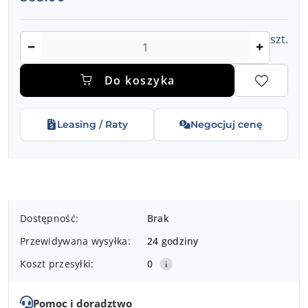
Ilość
szt.
Do koszyka
Leasing / Raty
Negocjuj cenę
Dostępność
Dostępność:
Brak
i
Przewidywana wysyłka:
24 godziny
dostawa
Koszt przesyłki:
0
Pomoc i doradztwo