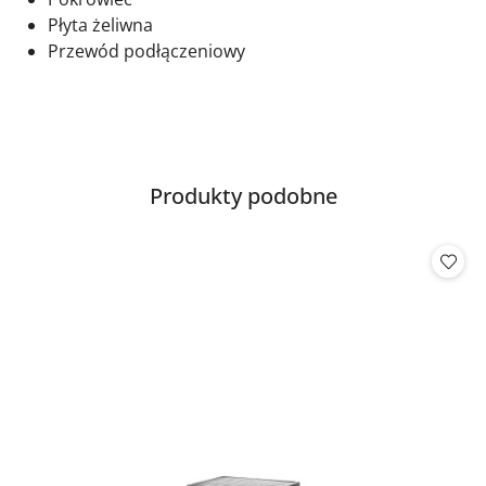
Płyta żeliwna
Przewód podłączeniowy
Produkty
Produkty podobne
Pomiń karuzelę produktów
o
statusie: