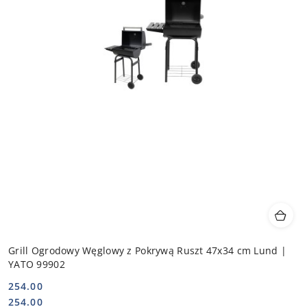
Grill Ogrodowy Węglowy z Pokrywą Ruszt 47x34 cm Lund |
YATO 99902
254.00
Cena:
Cena:
254.00