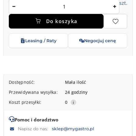
Ilość
szt.
Do koszyka
Leasing / Raty
Negocjuj cenę
Dostępność
Dostępność:
Mała ilość
i
Przewidywana wysyłka:
24 godziny
dostawa
Koszt przesyłki:
0
Pomoc i doradztwo
Napisz do nas:
sklep@mygastro.pl