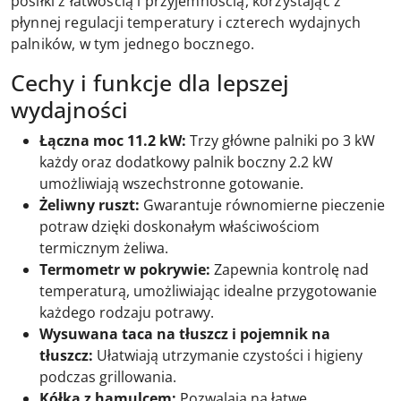
posiłki z łatwością i przyjemnością, korzystając z
płynnej regulacji temperatury i czterech wydajnych
palników, w tym jednego bocznego.
Cechy i funkcje dla lepszej
wydajności
Łączna moc 11.2 kW:
Trzy główne palniki po 3 kW
każdy oraz dodatkowy palnik boczny 2.2 kW
umożliwiają wszechstronne gotowanie.
Żeliwny ruszt:
Gwarantuje równomierne pieczenie
potraw dzięki doskonałym właściwościom
termicznym żeliwa.
Termometr w pokrywie:
Zapewnia kontrolę nad
temperaturą, umożliwiając idealne przygotowanie
każdego rodzaju potrawy.
Wysuwana taca na tłuszcz i pojemnik na
tłuszcz:
Ułatwiają utrzymanie czystości i higieny
podczas grillowania.
Kółka z hamulcem:
Pozwalają na łatwe