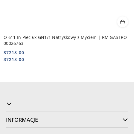
O 611 In Piec 6x GN1/1 Natryskowy z Myciem | RM GASTRO
00026763
37218.00
Cena:
Cena:
37218.00
INFORMACJE