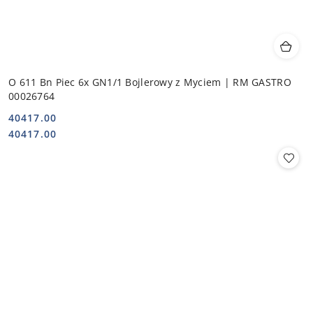
O 611 Bn Piec 6x GN1/1 Bojlerowy z Myciem | RM GASTRO
00026764
40417.00
Cena:
Cena:
40417.00