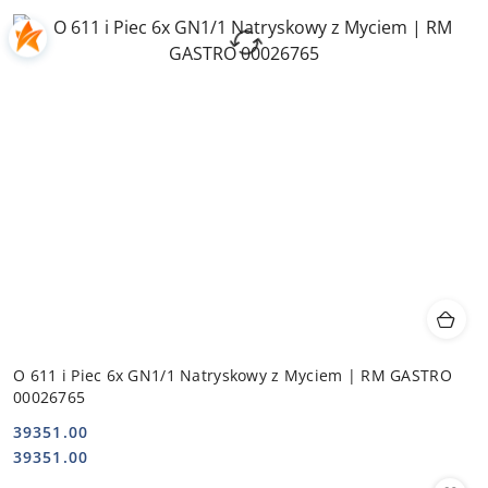
O 611 i Piec 6x GN1/1 Natryskowy z Myciem | RM GASTRO
00026765
39351.00
Cena:
Cena:
39351.00