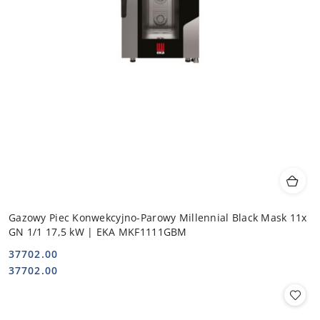
Gazowy Piec Konwekcyjno-Parowy Millennial Black Mask 11x
GN 1/1 17,5 kW | EKA MKF1111GBM
37702.00
Cena:
Cena:
37702.00