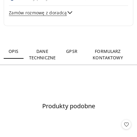
Zamów rozmowę z doradcą
Wyślij
OPIS
DANE
GPSR
FORMULARZ
TECHNICZNE
KONTAKTOWY
Produkty
Produkty podobne
Pomiń karuzelę produktów
o
statusie: