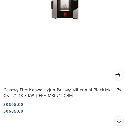
Gazowy Piec Konwekcyjno-Parowy Millennial Black Mask 7x
GN 1/1 13,5 kW | EKA MKF711GBM
30606.00
Cena:
Cena:
30606.00