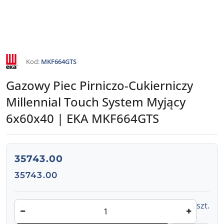
NAZWA
Kod:
MKF664GTS
PRODUCENTA:
EKA
Gazowy Piec Pirniczo-Cukierniczy
Millennial Touch System Myjący
6x60x40 | EKA MKF664GTS
cena:
35743.00
Cena:
35743.00
Ilość
szt.