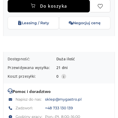
Do koszyka
Leasing / Raty
Negocjuj cenę
Dostępność
Dostępność:
Duża ilość
i
Przewidywana wysyłka:
21 dni
dostawa
Koszt przesyłki:
0
Pomoc i doradztwo
Napisz do nas:
sklep@mygastro.pl
Zadzwoń:
+48 733 130 139
Godziny pracy:
Pon.–Pt. 8:00–16:00