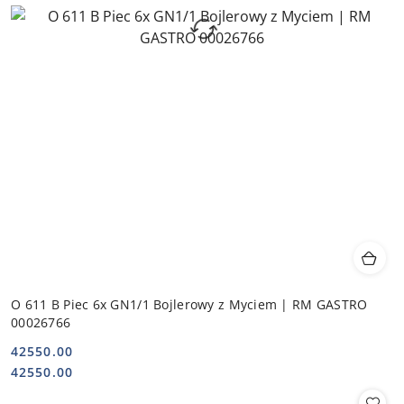
O 611 B Piec 6x GN1/1 Bojlerowy z Myciem | RM GASTRO
00026766
42550.00
Cena:
Cena:
42550.00