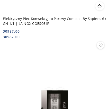
Elektryczny Piec Konwekcyjno Parowy Compact By Sapiens 6x
GN 1/1 | LAINOX COES061R
30987.00
Cena:
Cena:
30987.00