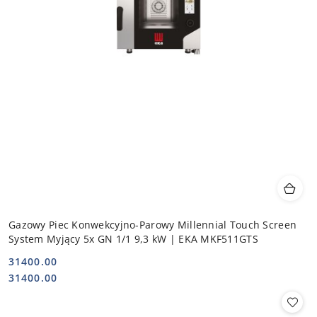
Gazowy Piec Konwekcyjno-Parowy Millennial Touch Screen
System Myjący 5x GN 1/1 9,3 kW | EKA MKF511GTS
31400.00
Cena:
Cena:
31400.00