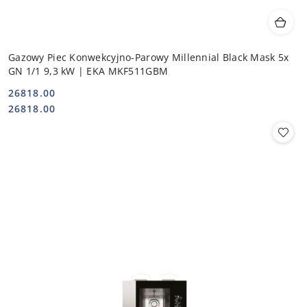
Gazowy Piec Konwekcyjno-Parowy Millennial Black Mask 5x
GN 1/1 9,3 kW | EKA MKF511GBM
26818.00
Cena:
Cena:
26818.00