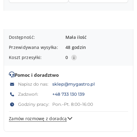
Dostępność
Dostępność:
Mała ilość
i
Przewidywana wysyłka:
48 godzin
dostawa
Koszt przesyłki:
0
Pomoc i doradztwo
Napisz do nas:
sklep@mygastro.pl
Zadzwoń:
+48 733 130 139
Godziny pracy:
Pon.–Pt. 8:00–16:00
Zamów rozmowę z doradcą