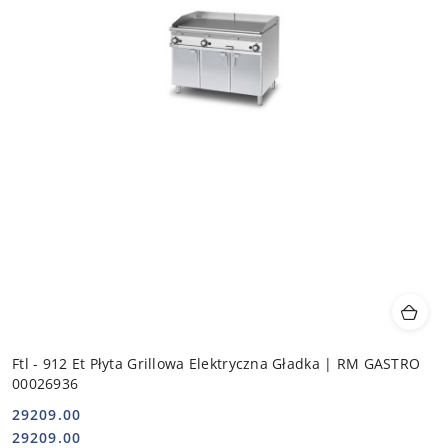
Ftl - 912 Et Płyta Grillowa Elektryczna Gładka | RM GASTRO
00026936
29209.00
Cena:
Cena:
29209.00