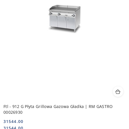
Ftl - 912 G Płyta Grillowa Gazowa Gładka | RM GASTRO
00026930
31544.00
Cena:
Cena:
31544.00