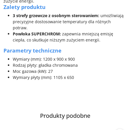
zużycie energii.
Zalety produktu
3 strefy grzewcze z osobnym sterowaniem:
umożliwiają
precyzyjne dostosowanie temperatury dla różnych
potraw.
Powłoka SUPERCHROM:
zapewnia mniejszą emisję
ciepła, co skutkuje niższym zużyciem energii.
Parametry techniczne
Wymiary (mm): 1200 x 900 x 900
Rodzaj płyty: gładka chromowana
Moc gazowa (kW): 27
Wymiary płyty (mm): 1105 x 650
Produkty
Produkty podobne
Pomiń karuzelę produktów
o