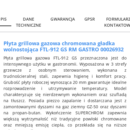
Wyślij
PIS
DANE
GWARANCJA
GPSR
FORMULAR
TECHNICZNE
KONTAKTOW
Płyta grillowa gazowa chromowana gładka
wolnostojąca FTL-912 GS RM GASTRO 00026932
Płyta grillowa gazowa FTL-912 GS przeznaczona jest do
intensywnego użytku w gastronomii. Wyposażona w 3 strefy
grzewcze z osobnym sterowaniem, wykonana z
trudnościeralnej stali, zapewnia higienę i komfort pracy.
Grubość płyty roboczej wynosząca 20 mm gwarantuje idealne
rozprowadzenie i utrzymywanie temperatury. Model
charakteryzuje się nierdzewnym wykonaniem oraz szufladą
na tłuszcz. Posiada piezzo zapalanie i dostarczana jest z
zamontowanymi dyszami na gaz ziemny GZ-50 oraz dyszami
na propan-butan. Wykończenie SUPERCHROM zapewnia
większą wytrzymałość niż tradycyjne powłoki chromowane
oraz mniejszą emisję ciepła, co przekłada się na niższe