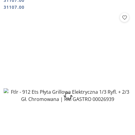
31107.00
Cena:
Cena:
31107.00