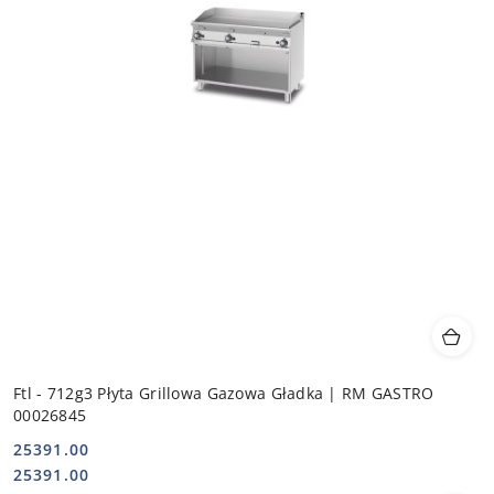
Ftl - 712g3 Płyta Grillowa Gazowa Gładka | RM GASTRO
00026845
25391.00
Cena:
Cena:
25391.00