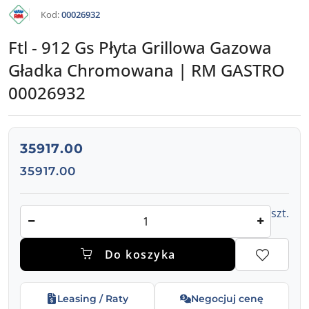
KATALOG
Kod:
00026932
RM
GASTRO
Ftl - 912 Gs Płyta Grillowa Gazowa
Gładka Chromowana | RM GASTRO
00026932
cena:
35917.00
Cena:
35917.00
Ilość
szt.
Do koszyka
Leasing / Raty
Negocjuj cenę