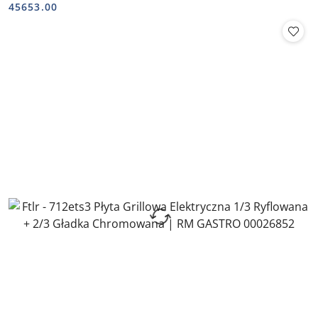
Cena:
Cena:
45653.00