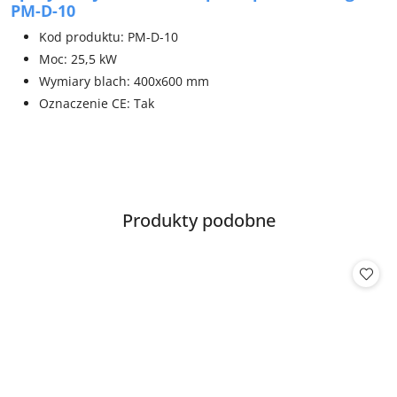
PM-D-10
Kod produktu: PM-D-10
Moc: 25,5 kW
Wymiary blach: 400x600 mm
Oznaczenie CE: Tak
Produkty
Produkty podobne
Pomiń karuzelę produktów
o
statusie: