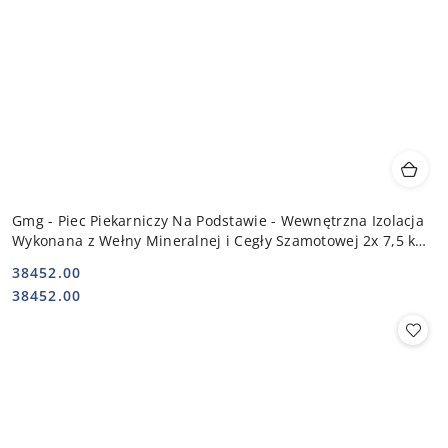
Gmg - Piec Piekarniczy Na Podstawie - Wewnętrzna Izolacja
Wykonana z Wełny Mineralnej i Cegły Szamotowej 2x 7,5 kW
400V | PB 2T
38452.00
Cena:
Cena:
38452.00