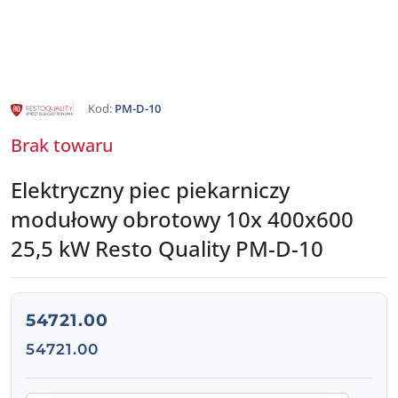
NAZWA
Kod:
PM-D-10
PRODUCENTA:
RESTO
QUALITY
Brak towaru
Elektryczny piec piekarniczy
modułowy obrotowy 10x 400x600
25,5 kW Resto Quality PM-D-10
cena:
54721.00
Cena:
54721.00