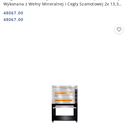
Wykonana z Wełny Mineralnej i Cegły Szamotowej 2x 13,3
kW 400V | PB 2T
48067.00
Cena:
Cena:
48067.00