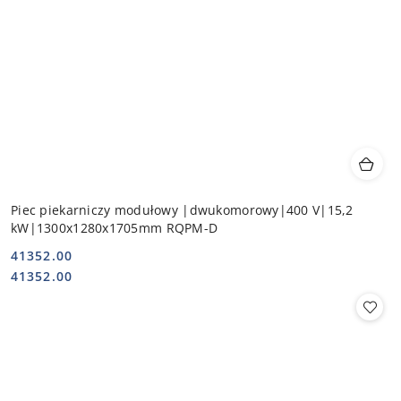
Piec piekarniczy modułowy |dwukomorowy|400 V|15,2
kW|1300x1280x1705mm RQPM-D
41352.00
Cena:
Cena:
41352.00