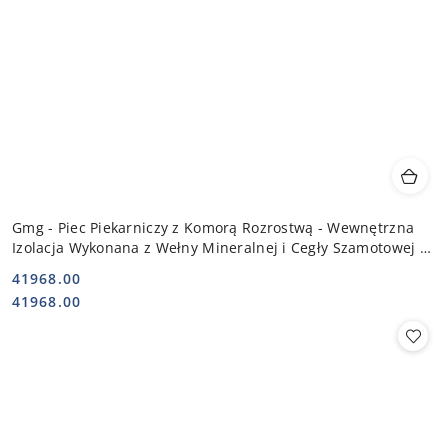
Gmg - Piec Piekarniczy z Komorą Rozrostwą - Wewnętrzna
Izolacja Wykonana z Wełny Mineralnej i Cegły Szamotowej 2x
7,5 kW 400V |
41968.00
Cena:
Cena:
41968.00