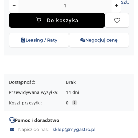
Ilość
szt.
Do koszyka
Leasing / Raty
Negocjuj cenę
Dostępność
Dostępność:
Brak
i
Przewidywana wysyłka:
14 dni
dostawa
Koszt przesyłki:
0
Pomoc i doradztwo
Napisz do nas:
sklep@mygastro.pl