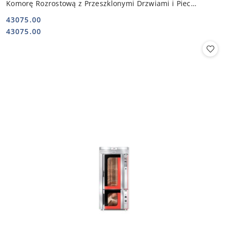
Komorę Rozrostową z Przeszklonymi Drzwiami i Piec
Piekarniczy9,5 kW |
43075.00
Cena:
Cena:
43075.00