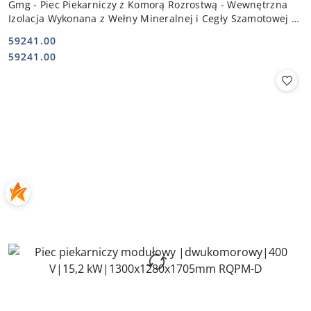
Gmg - Piec Piekarniczy z Komorą Rozrostwą - Wewnętrzna
Izolacja Wykonana z Wełny Mineralnej i Cegły Szamotowej 3x
7,5 kW 400V |
59241.00
Cena:
Cena:
59241.00