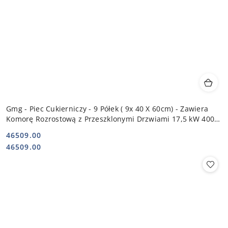
Gmg - Piec Cukierniczy - 9 Półek ( 9x 40 X 60cm) - Zawiera
Komorę Rozrostową z Przeszklonymi Drzwiami 17,5 kW 400V
| GALA-9
46509.00
Cena:
Cena:
46509.00