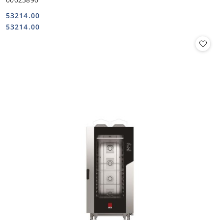
53214.00
Cena:
Cena:
53214.00