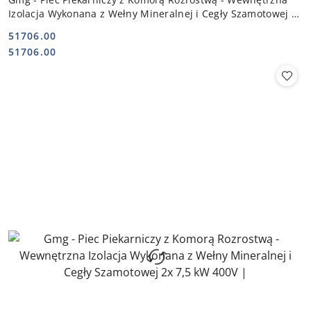
Izolacja Wykonana z Wełny Mineralnej i Cegły Szamotowej 2x
13,3 kW 400V |
51706.00
Cena:
Cena:
51706.00