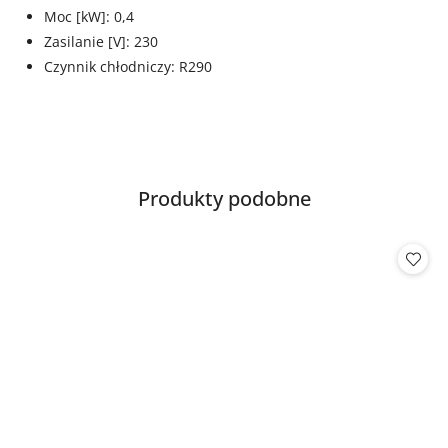
Moc [kW]: 0,4
Zasilanie [V]: 230
Czynnik chłodniczy: R290
Produkty
Produkty podobne
Pomiń karuzelę produktów
o
statusie: