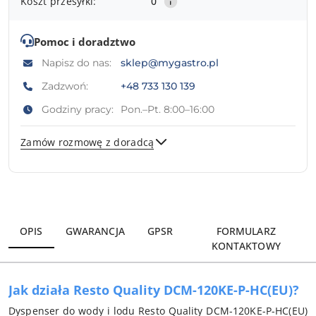
Koszt przesyłki:
0
Pomoc i doradztwo
Napisz do nas:
sklep@mygastro.pl
Zadzwoń:
+48 733 130 139
Godziny pracy:
Pon.–Pt. 8:00–16:00
Zamów rozmowę z doradcą
Wyślij
OPIS
GWARANCJA
GPSR
FORMULARZ
KONTAKTOWY
Jak działa Resto Quality DCM-120KE-P-HC(EU)?
Dyspenser do wody i lodu Resto Quality DCM-120KE-P-HC(EU)