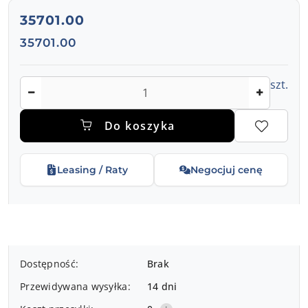
cena:
35701.00
Cena:
35701.00
Ilość
szt.
Do koszyka
Leasing / Raty
Negocjuj cenę
Dostępność
Dostępność:
Brak
i
Przewidywana wysyłka:
14 dni
dostawa