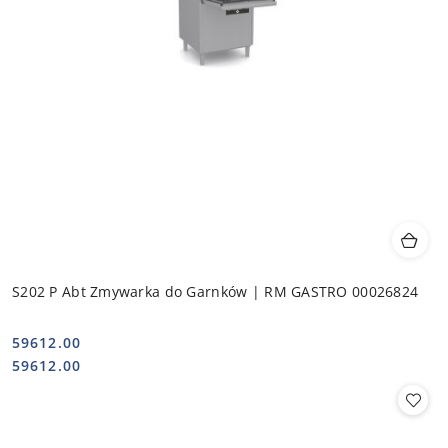
S202 P Abt Zmywarka do Garnków | RM GASTRO 00026824
59612.00
Cena:
Cena:
59612.00