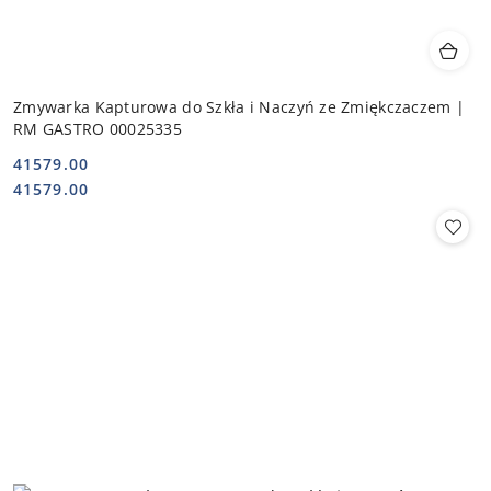
Zmywarka Kapturowa do Szkła i Naczyń ze Zmiękczaczem |
RM GASTRO 00025335
41579.00
Cena:
Cena:
41579.00