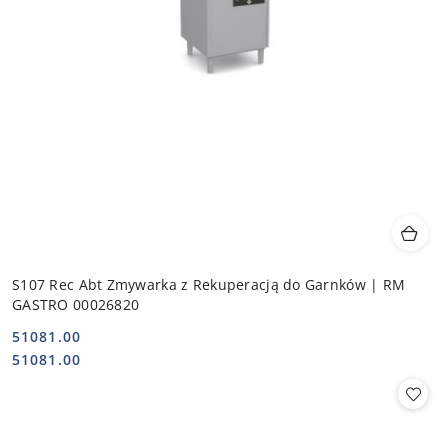
S107 Rec Abt Zmywarka z Rekuperacją do Garnków | RM
GASTRO 00026820
51081.00
Cena:
Cena:
51081.00