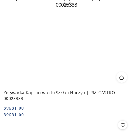
Zmywarka Kapturowa do Szkła i Naczyń | RM GASTRO
00025333
39681.00
Cena:
Cena:
39681.00