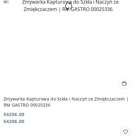
Zmywarka Kapturowa do Szkła i Naczyń ze Zmiękczaczem |
RM GASTRO 00025336
54206.00
Cena:
Cena:
54206.00