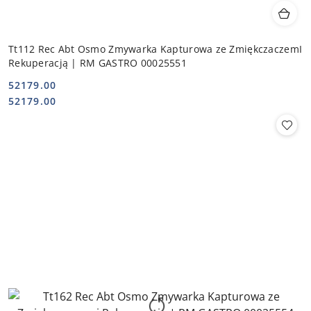
Tt112 Rec Abt Osmo Zmywarka Kapturowa ze ZmiękczaczemI
Rekuperacją | RM GASTRO 00025551
52179.00
Cena:
Cena:
52179.00