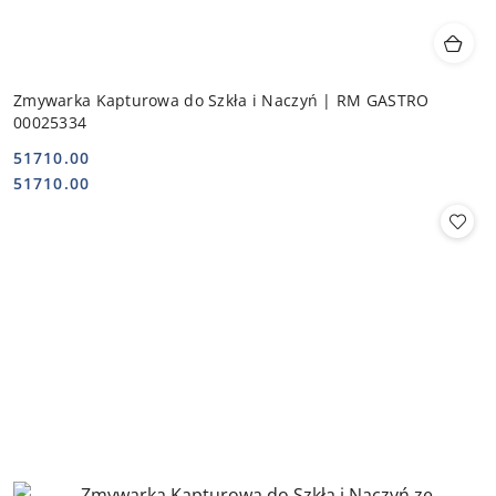
Zmywarka Kapturowa do Szkła i Naczyń | RM GASTRO
00025334
51710.00
Cena:
Cena:
51710.00