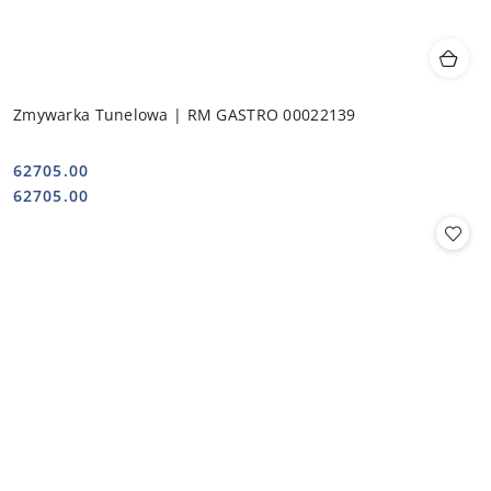
Zmywarka Tunelowa | RM GASTRO 00022139
62705.00
Cena:
Cena:
62705.00