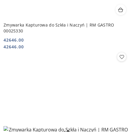
Zmywarka Kapturowa do Szkła i Naczyń | RM GASTRO
00025330
42646.00
Cena:
Cena:
42646.00