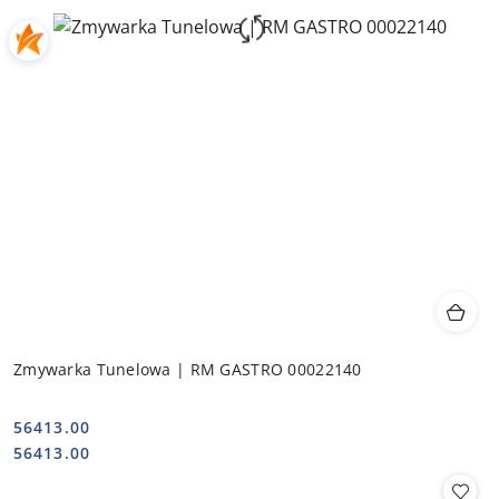
Zmywarka Tunelowa | RM GASTRO 00022140
56413.00
Cena:
Cena:
56413.00