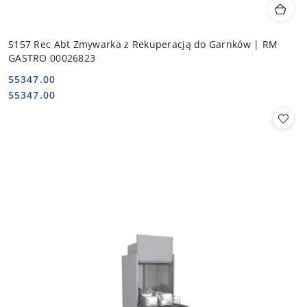
S157 Rec Abt Zmywarka z Rekuperacją do Garnków | RM
GASTRO 00026823
55347.00
Cena:
Cena:
55347.00