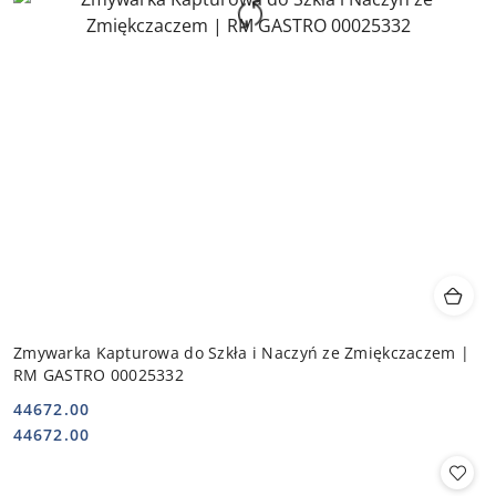
Zmywarka Kapturowa do Szkła i Naczyń ze Zmiękczaczem |
RM GASTRO 00025332
44672.00
Cena:
Cena:
44672.00