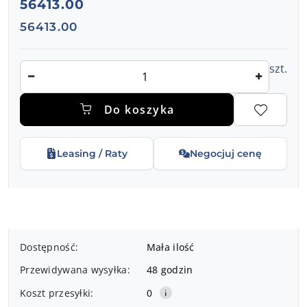
cena:
56413.00
Cena:
56413.00
Ilość
szt.
Do koszyka
Leasing / Raty
Negocjuj cenę
Dostępność
Dostępność:
Mała ilość
i
Przewidywana wysyłka:
48 godzin
dostawa
Koszt przesyłki:
0