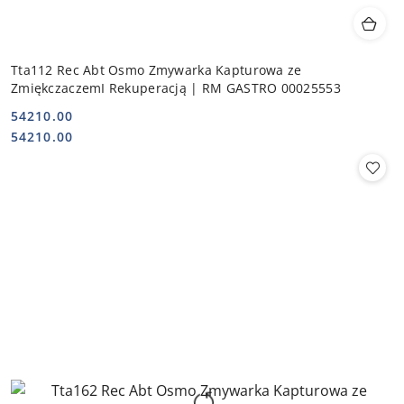
Tta112 Rec Abt Osmo Zmywarka Kapturowa ze
ZmiękczaczemI Rekuperacją | RM GASTRO 00025553
54210.00
Cena:
Cena:
54210.00