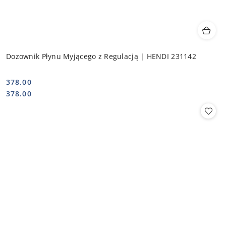
Dozownik Płynu Myjącego z Regulacją | HENDI 231142
378.00
Cena:
Cena:
378.00