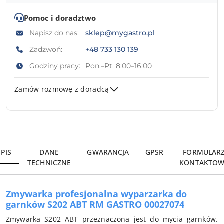
Pomoc i doradztwo
Napisz do nas:
sklep@mygastro.pl
Zadzwoń:
+48 733 130 139
Godziny pracy:
Pon.–Pt. 8:00–16:00
Zamów rozmowę z doradcą
Wyślij
PIS
DANE
GWARANCJA
GPSR
FORMULAR
TECHNICZNE
KONTAKTOW
Zmywarka profesjonalna wyparzarka do
garnków S202 ABT RM GASTRO 00027074
Zmywarka S202 ABT przeznaczona jest do mycia garnków.