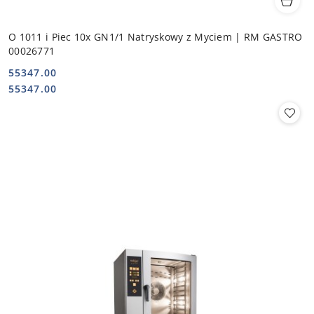
O 1011 i Piec 10x GN1/1 Natryskowy z Myciem | RM GASTRO
00026771
55347.00
Cena:
Cena:
55347.00