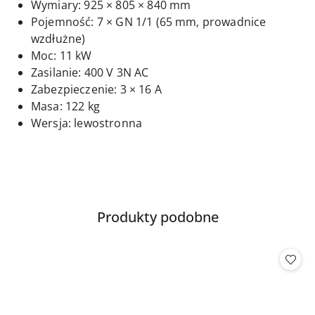
Wymiary: 925 × 805 × 840 mm
Pojemność: 7 × GN 1/1 (65 mm, prowadnice
wzdłużne)
Moc: 11 kW
Zasilanie: 400 V 3N AC
Zabezpieczenie: 3 × 16 A
Masa: 122 kg
Wersja: lewostronna
Produkty
Produkty podobne
Pomiń karuzelę produktów
o
statusie: