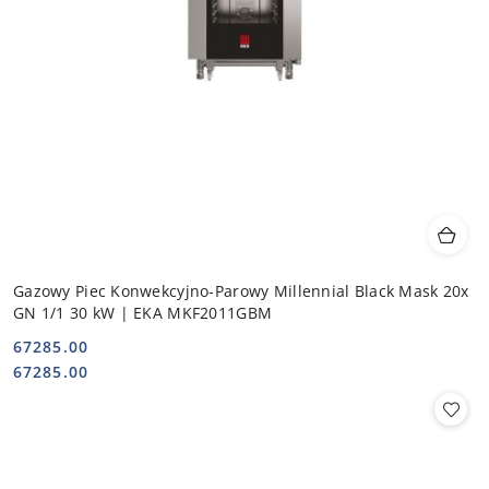
Gazowy Piec Konwekcyjno-Parowy Millennial Black Mask 20x
GN 1/1 30 kW | EKA MKF2011GBM
67285.00
Cena:
Cena:
67285.00