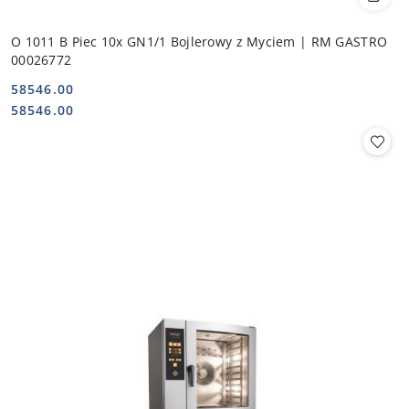
O 1011 B Piec 10x GN1/1 Bojlerowy z Myciem | RM GASTRO
00026772
58546.00
Cena:
Cena:
58546.00