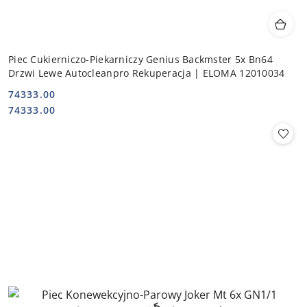
Piec Cukierniczo-Piekarniczy Genius Backmster 5x Bn64
Drzwi Lewe Autocleanpro Rekuperacja | ELOMA 12010034
74333.00
Cena:
Cena:
74333.00