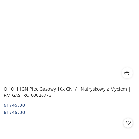
O 1011 IGN Piec Gazowy 10x GN1/1 Natryskowy z Myciem |
RM GASTRO 00026773
61745.00
Cena:
Cena:
61745.00