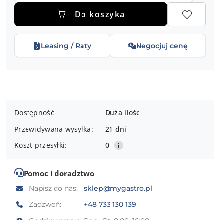
Do koszyka
Leasing / Raty
Negocjuj cenę
Dostępność
Dostępność:
Duża ilość
i
Przewidywana wysyłka:
21 dni
dostawa
Koszt przesyłki:
0
Pomoc i doradztwo
Napisz do nas:
sklep@mygastro.pl
Zadzwoń:
+48 733 130 139