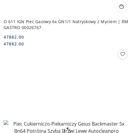
O 611 IGN Piec Gazowy 6x GN1/1 Natryskowy z Myciem | RM
GASTRO 00026767
47882.00
Cena:
Cena:
47882.00