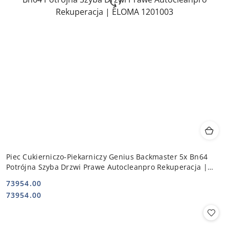
Piec Cukierniczo-Piekarniczy Genius Backmaster 5x Bn64
Potrójna Szyba Drzwi Prawe Autocleanpro Rekuperacja |
ELOMA 1201003
73954.00
Cena:
Cena:
73954.00