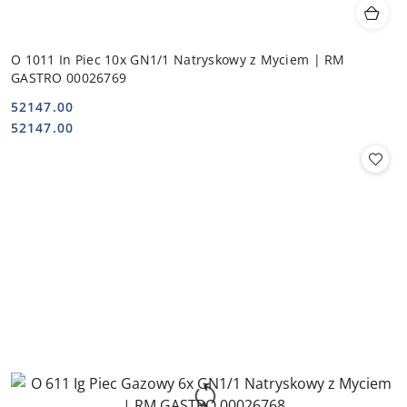
O 1011 In Piec 10x GN1/1 Natryskowy z Myciem | RM
GASTRO 00026769
52147.00
Cena:
Cena:
52147.00