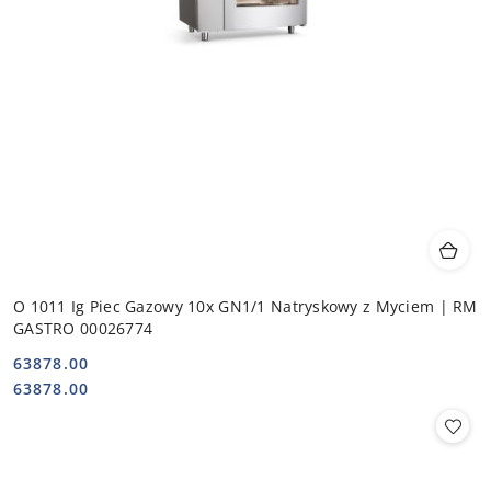
O 1011 Ig Piec Gazowy 10x GN1/1 Natryskowy z Myciem | RM
GASTRO 00026774
63878.00
Cena:
Cena:
63878.00