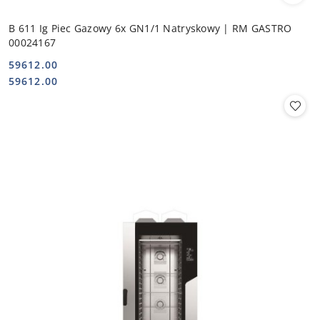
B 611 Ig Piec Gazowy 6x GN1/1 Natryskowy | RM GASTRO
00024167
59612.00
Cena:
Cena:
59612.00