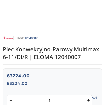
NAZWA
Kod:
12040007
PRODUCENTA:
ELOMA
Piec Konwekcyjno-Parowy Multimax
6-11/Dl/R | ELOMA 12040007
cena:
63224.00
Cena:
63224.00
Ilość
szt.