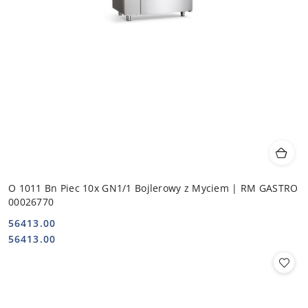
O 1011 Bn Piec 10x GN1/1 Bojlerowy z Myciem | RM GASTRO
00026770
56413.00
Cena:
Cena:
56413.00