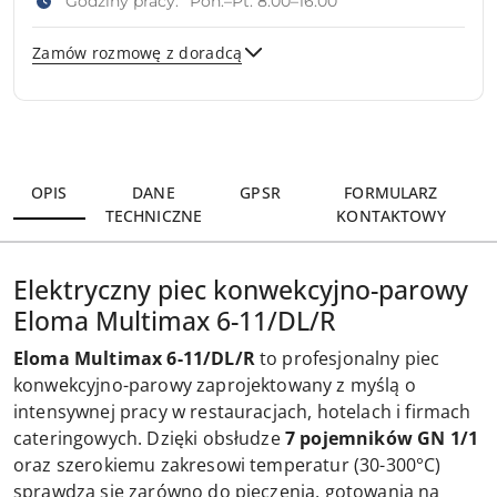
Godziny pracy:
Pon.–Pt. 8:00–16:00
Zamów rozmowę z doradcą
Wyślij
OPIS
DANE
GPSR
FORMULARZ
TECHNICZNE
KONTAKTOWY
Elektryczny piec konwekcyjno-parowy
Eloma Multimax 6-11/DL/R
Eloma Multimax 6-11/DL/R
to profesjonalny piec
konwekcyjno-parowy zaprojektowany z myślą o
intensywnej pracy w restauracjach, hotelach i firmach
cateringowych. Dzięki obsłudze
7 pojemników GN 1/1
oraz szerokiemu zakresowi temperatur (30-300°C)
sprawdza się zarówno do pieczenia, gotowania na