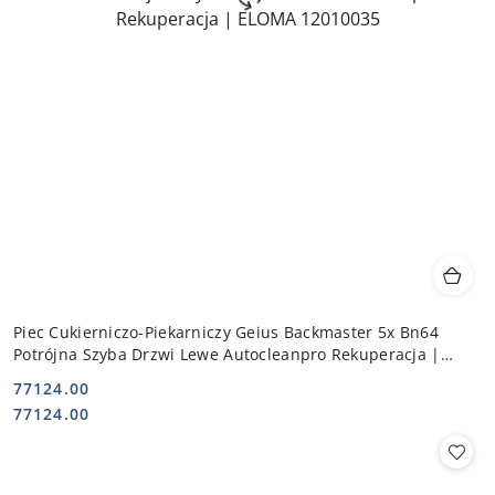
Piec Cukierniczo-Piekarniczy Geius Backmaster 5x Bn64
Potrójna Szyba Drzwi Lewe Autocleanpro Rekuperacja |
ELOMA 12010035
77124.00
Cena:
Cena:
77124.00