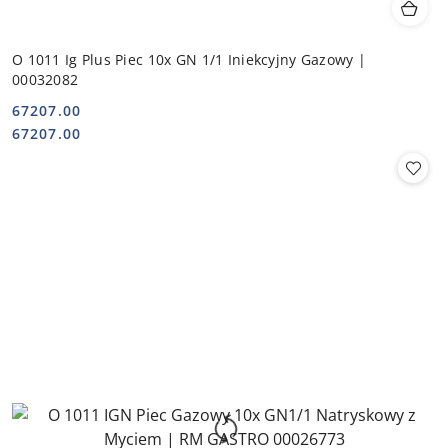
O 1011 Ig Plus Piec 10x GN 1/1 Iniekcyjny Gazowy |
00032082
67207.00
Cena:
Cena:
67207.00