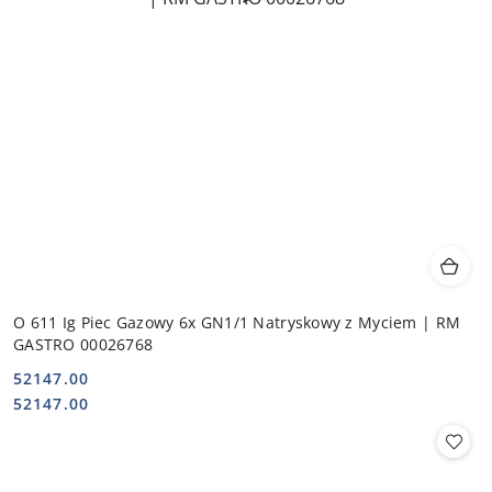
O 611 Ig Piec Gazowy 6x GN1/1 Natryskowy z Myciem | RM
GASTRO 00026768
52147.00
Cena:
Cena:
52147.00